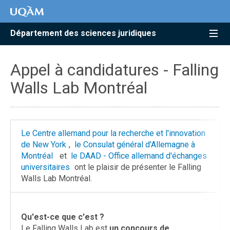
Accéder
Accéder
Accéder
à
au
à
la
menu
la
Département des sciences juridiques
recherche
pricipal
zone
centrale
Appel à candidatures - Falling
Walls Lab Montréal
Le Centre allemand pour la recherche et l'innovation
de New York
,
le Consulat général d'Allemagne à
Montréal
et
le DAAD - Office allemand d'échanges
universitaires
ont le plaisir de présenter le Falling
Walls Lab Montréal.
Qu'est-ce que c'est ?
Le Falling Walls Lab est
un concours de