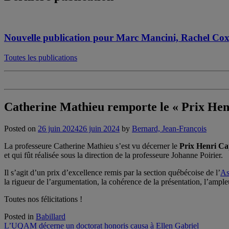
Nouvelle publication pour Marc Mancini, Rachel Co
Toutes les publications
Catherine Mathieu remporte le « Prix Henr
Posted on
26 juin 2024
26 juin 2024
by
Bernard, Jean-François
La professeure Catherine Mathieu s’est vu décerner le
Prix Henri Ca
et qui fût réalisée sous la direction de la professeure Johanne Poirier.
Il s’agit d’un prix d’excellence remis par la section québécoise de l’
As
la rigueur de l’argumentation, la cohérence de la présentation, l’ampleu
Toutes nos félicitations !
Posted in
Babillard
Navigation
L’UQAM décerne un doctorat honoris causa à Ellen Gabriel