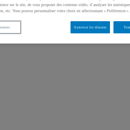
ience sur le site, de vous proposer des contenus vidéo, d’analyser les statistique
on, etc. Vous pouvez personnaliser votre choix en sélectionnant « Préférences ».
érences
Autoriser les témoins
Tout