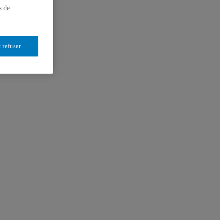
s de
 refuser