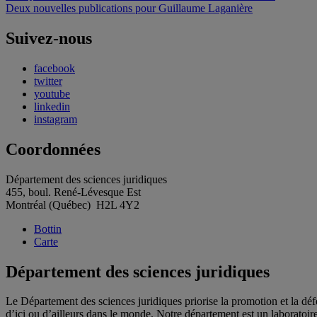
Deux nouvelles publications pour Guillaume Laganière
de
l'article
Suivez-nous
facebook
twitter
youtube
linkedin
instagram
Coordonnées
Département des sciences juridiques
455, boul. René-Lévesque Est
Montréal (Québec) H2L 4Y2
Bottin
Carte
Département des sciences juridiques
Le Département des sciences juridiques priorise la promotion et la déf
d’ici ou d’ailleurs dans le monde. Notre département est un laboratoire d