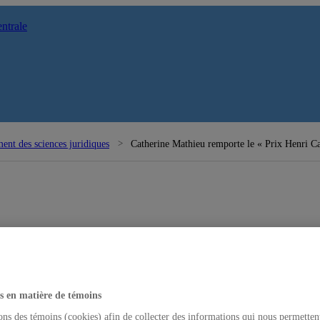
ntrale
ent des sciences juridiques
Catherine Mathieu remporte le « Prix Henri Ca
s en matière de témoins
ons des témoins (cookies) afin de collecter des informations qui nous permetten