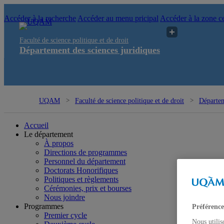
Accéder à la recherche
Accéder au menu pricipal
Accéder à la zone ce
Faculté de science politique et de droit
Département des sciences juridiques
UQAM
Faculté de science politique et de droit
Départem
Accueil
Le département
À propos
Directions de programmes
Personnel du département
Doctorats Honorifiques
Politiques et règlements
Cérémonies, prix et bourses
Nous joindre
Programmes
Préférence
Premier cycle
Nous utilis