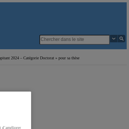
Département
des sciences
pitant 2024 – Catégorie Doctorat » pour sa thèse
juridiques
t d’améliorer