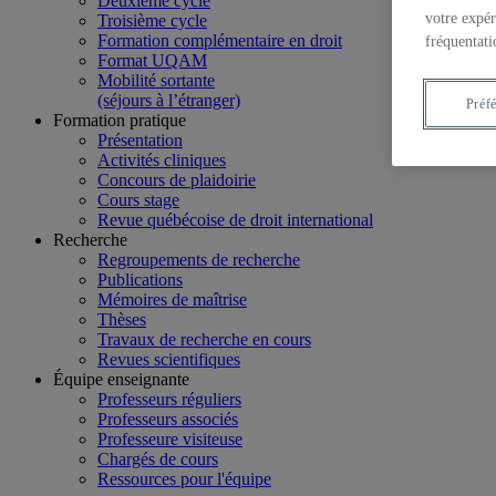
Deuxième cycle
votre expér
Troisième cycle
Formation complémentaire en droit
fréquentati
Format UQAM
Mobilité sortante
(séjours à l’étranger)
Préf
Formation pratique
Présentation
Activités cliniques
Concours de plaidoirie
Cours stage
Revue québécoise de droit international
Recherche
Regroupements de recherche
Publications
Mémoires de maîtrise
Thèses
Travaux de recherche en cours
Revues scientifiques
Équipe enseignante
Professeurs réguliers
Professeurs associés
Professeure visiteuse
Chargés de cours
Ressources pour l'équipe