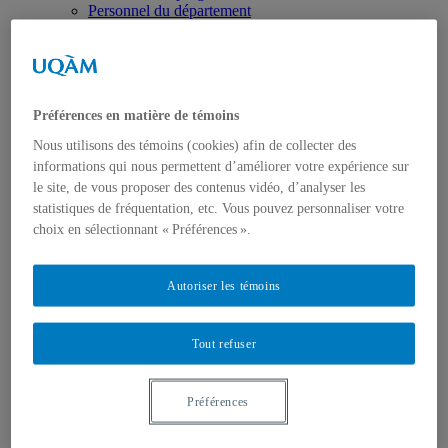
Personnel du département
Doctorats Honorifiques
Politiques et règlements
Cérémonies, prix et bourses
Nous joindre
Programmes
Préférences en matière de témoins
Premier cycle
Deuxième cycle
Nous utilisons des témoins (cookies) afin de collecter des
Troisième cycle
informations qui nous permettent d’améliorer votre expérience sur
Formation complémentaire en droit
le site, de vous proposer des contenus vidéo, d’analyser les
Format UQAM
Mobilité sortante
statistiques de fréquentation, etc. Vous pouvez personnaliser votre
(séjours à l’étranger)
choix en sélectionnant « Préférences ».
Formation pratique
Présentation
Activités cliniques
Autoriser les témoins
Concours de plaidoirie
Cours stage
Revue québécoise de droit international
Tout refuser
Recherche
Regroupements de recherche
Publications
Préférences
Mémoires de maîtrise
Thèses
Travaux de recherche en cours