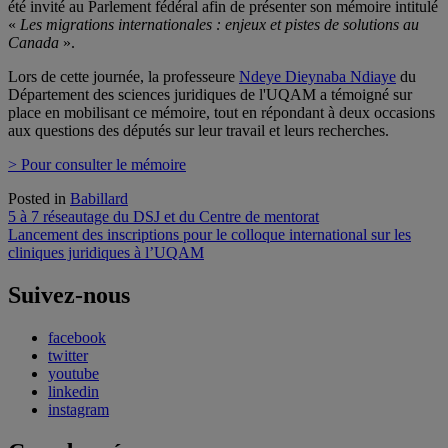
été invité au Parlement fédéral afin de présenter son mémoire intitulé
«
Les migrations internationales : enjeux et pistes de solutions au
Canada
».
Lors de cette journée, la professeure
Ndeye Dieynaba Ndiaye
du
Département des sciences juridiques de l'UQAM a témoigné sur
place en mobilisant ce mémoire, tout en répondant à deux occasions
aux questions des députés sur leur travail et leurs recherches.
> Pour consulter le mémoire
Posted in
Babillard
Navigation
5 à 7 réseautage du DSJ et du Centre de mentorat
Lancement des inscriptions pour le colloque international sur les
de
cliniques juridiques à l’UQAM
l'article
Suivez-nous
facebook
twitter
youtube
linkedin
instagram