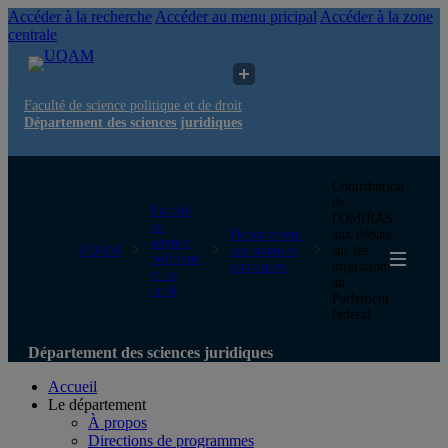
Accéder à la recherche
Accéder au menu pricipal
Accéder à la zone
centrale
Faculté de science politique et de droit
Département des sciences juridiques
Contribution
de
Faculté
l'OMIRAS
de
Département
aux débats
science
UQAM
des sciences
sur les
politique
juridiques
migrations
et de
au
droit
Parlement
fédéral
Département des sciences juridiques
Accueil
Le département
À propos
Directions de programmes