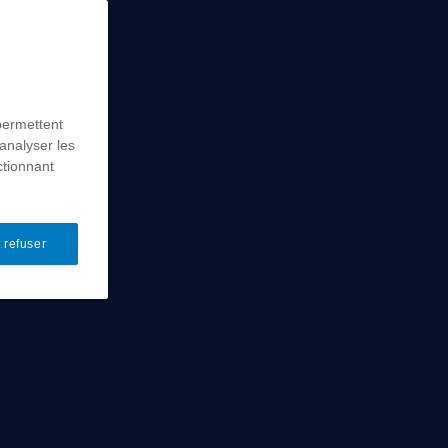
permettent
analyser les
ctionnant
 refuser