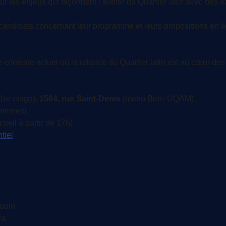
r les enjeux qui façonnent l’avenir du Quartier latin avec des 
candidats concernant leur programme et leurs propositions en li
ontexte actuel où la relance du Quartier latin est au cœur des 
1er étage),
1564, rue Saint-Denis
(métro Berri-UQAM).
vénement
cueil à partir de 17h).
tiel
.
ouin
ya