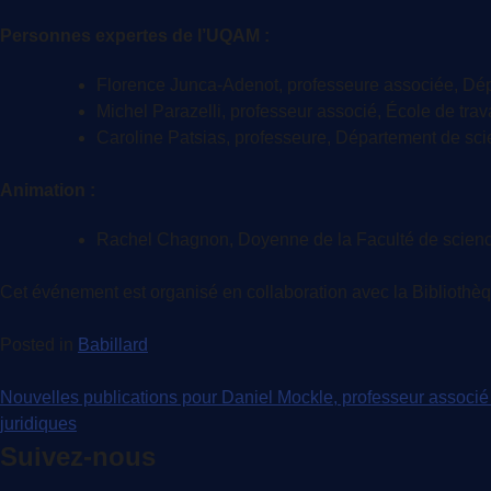
Personnes expertes de l’UQAM :
Florence Junca-Adenot, professeure associée, Dépa
Michel Parazelli, professeur associé, École de trava
Caroline Patsias, professeure, Département de sci
Animation :
Rachel Chagnon, Doyenne de la Faculté de science
Cet événement est organisé en collaboration avec la Bibliothè
Posted in
Babillard
Navigation
Nouvelles publications pour Daniel Mockle, professeur associ
juridiques
de
Suivez-nous
l'article