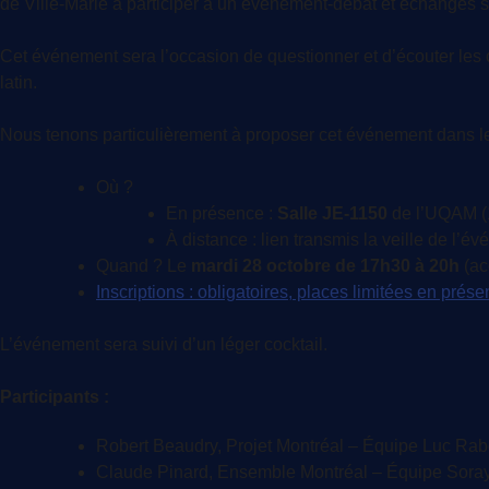
de Ville-Marie à participer à un événement-débat et échanges su
Cet événement sera l’occasion de questionner et d’écouter les 
latin.
Nous tenons particulièrement à proposer cet événement dans le c
Où ?
En présence :
Salle JE-1150
de l’UQAM (
À distance : lien transmis la veille de l’é
Quand ? Le
mardi 28 octobre de 17h30 à 20h
(ac
Inscriptions : obligatoires, places limitées en présen
L’événement sera suivi d’un léger cocktail.
Participants :
Robert Beaudry, Projet Montréal – Équipe Luc Rab
Claude Pinard, Ensemble Montréal – Équipe Sora