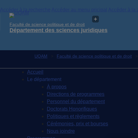
Accéder à la recherche
Accéder au menu pricipal
Accéder à la 
Faculté de science politique et de droit
Département des sciences juridiques
UQAM
Faculté de science politique et de droit
Accueil
Le département
À propos
Directions de programmes
Personnel du département
Doctorats Honorifiques
Politiques et règlements
Cérémonies, prix et bourses
Nous joindre