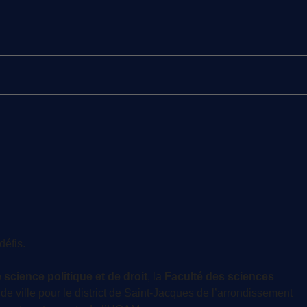
défis.
 science politique et de droit
, la
Faculté des sciences
de ville pour le district de Saint-Jacques de l’arrondissement