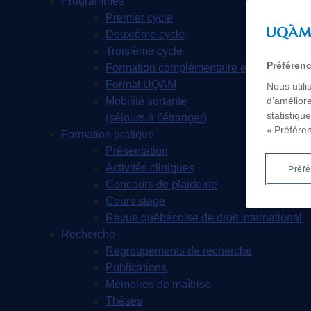
Programmes
Premier cycle
Deuxième cycle
Troisième cycle
Préféren
Formation complémentaire en droit
Format UQAM
Nous utili
Mobilité sortante
d’améliore
statistiqu
(séjours à l’étranger)
« Préfére
Formation pratique
Présentation
Activités cliniques
Préf
Concours de plaidoirie
Cours stage
Revue québécoise de droit international
Recherche
Regroupements de recherche
Publications
Mémoires de maîtrise
Thèses