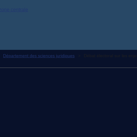
zone centrale
Département des sciences juridiques
Débat électoral sur les enje