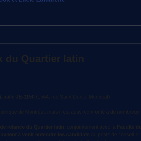
 du Quartier latin
), salle JE-1150
(1564, rue Saint-Denis, Montréal)
conomique de Montréal, mais il est aussi confronté à de nombreux 
de relance du Quartier latin
, conjointement avec la
Faculté de
nvitent
à venir entendre les candidats
au poste de conseiller 