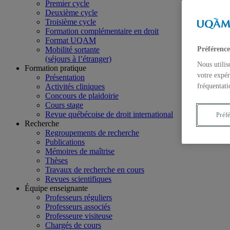
Premier cycle
Deuxième cycle
Troisième cycle
Formation complémentaire en droit
Format UQAM
Mobilité sortante
Préférence
(séjours à l’étranger)
Nous utilis
Formation pratique
votre expér
Présentation
Activités cliniques
fréquentati
Concours de plaidoirie
Cours stage
Revue québécoise de droit international
Préf
Recherche
Regroupements de recherche
Publications
Mémoires de maîtrise
Thèses
Travaux de recherche en cours
Revues scientifiques
Équipe enseignante
Professeurs réguliers
Professeurs associés
Professeure visiteuse
Chargés de cours