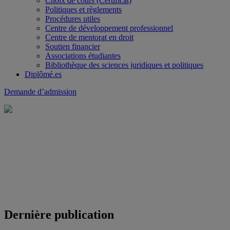
Choix de cours (Certificat)
Politiques et règlements
Procédures utiles
Centre de développement professionnel
Centre de mentorat en droit
Soutien financier
Associations étudiantes
Bibliothèque des sciences juridiques et politiques
Diplômé.es
Demande d’admission
Dernière publication