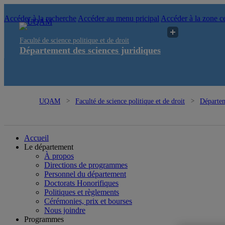
Accéder à la recherche
Accéder au menu pricipal
Accéder à la zone ce
Faculté de science politique et de droit
Département des sciences juridiques
UQAM
Faculté de science politique et de droit
Départem
Département des sciences juridiques
Accueil
Le département
À propos
Directions de programmes
Personnel du département
Doctorats Honorifiques
Politiques et règlements
Cérémonies, prix et bourses
Nous joindre
Programmes