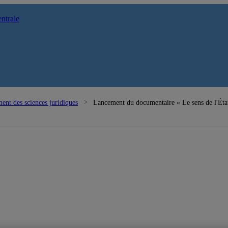
ntrale
ent des sciences juridiques
Lancement du documentaire « Le sens de l'État –