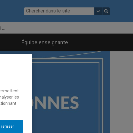
...
Équipe enseignante
permettent
nalyser les
ctionnant
 refuser