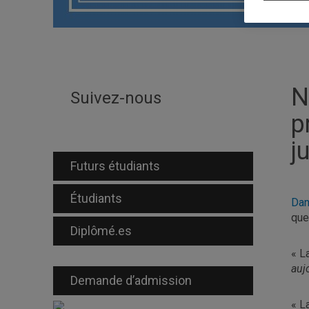
N
Suivez-nous
p
j
Futurs étudiants
Étudiants
Dan
que
Diplômé.es
« L
auj
Demande d’admission
« L