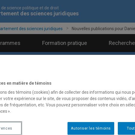
 de science politique et de droit
tement des sciences juridiques
artement des sciences juridiques
Nouvelles publications pour Daniel 
grammes
Formation pratique
Recherche
ces en matière de témoins
sons des témoins (cookies) afin de collecter des informations qui nous 
r votre expérience sur le site, de vous proposer des contenus vidéo, d’a
es de fréquentation, etc. Vous pouvez personnaliser votre choix en séle
ces ».
érences
Autoriser les témoins
Tout