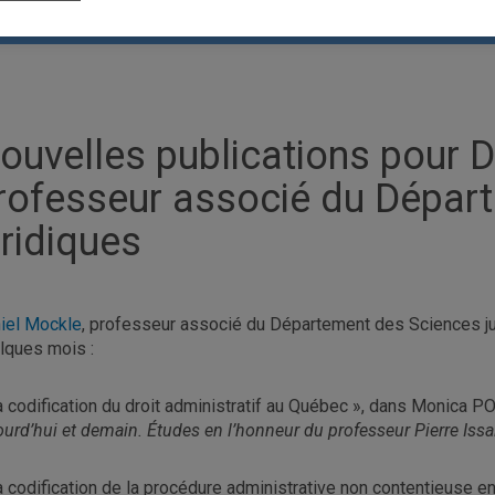
ouvelles publications pour D
rofesseur associé du Dépar
uridiques
iel Mockle
, professeur associé du Département des Sciences jur
lques mois :
a codification du droit administratif au Québec », dans Monica
ourd’hui et demain. Études en l’honneur du professeur Pierre Issa
a codification de la procédure administrative non contentieuse 