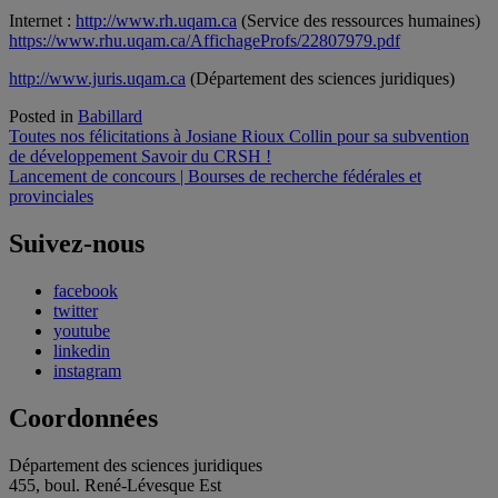
Internet :
http://www.rh.uqam.ca
(Service des ressources humaines)
https://www.rhu.uqam.ca/AffichageProfs/22807979.pdf
http://www.juris.uqam.ca
(Département des sciences juridiques)
Posted in
Babillard
Navigation
Toutes nos félicitations à Josiane Rioux Collin pour sa subvention
de développement Savoir du CRSH !
de
Lancement de concours | Bourses de recherche fédérales et
l'article
provinciales
Suivez-nous
facebook
twitter
youtube
linkedin
instagram
Coordonnées
Département des sciences juridiques
455, boul. René-Lévesque Est