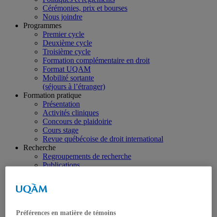
Cérémonies, prix et bourses
Nous joindre
Programmes
Premier cycle
Deuxième cycle
Troisième cycle
Formation complémentaire en droit
Format UQAM
Mobilité sortante
(séjours à l’étranger)
Formation pratique
Présentation
Activités cliniques
Concours de plaidoirie
Cours stage
Revue québécoise de droit international
Recherche
Regroupements de recherche
Publications
Mémoires de maîtrise
Thèses
Travaux de recherche en cours
Revues scientifiques
Équipe enseignante
Préférences en matière de témoins