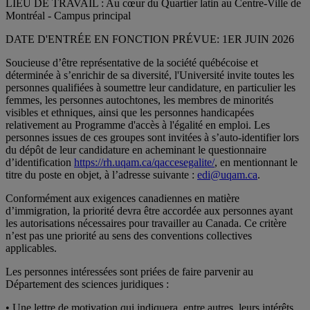
LIEU DE TRAVAIL : Au cœur du Quartier latin au Centre-Ville de
Montréal - Campus principal
DATE D'ENTRÉE EN FONCTION PRÉVUE: 1ER JUIN 2026
Soucieuse d’être représentative de la société québécoise et
déterminée à s’enrichir de sa diversité, l'Université invite toutes les
personnes qualifiées à soumettre leur candidature, en particulier les
femmes, les personnes autochtones, les membres de minorités
visibles et ethniques, ainsi que les personnes handicapées
relativement au Programme d'accès à l'égalité en emploi. Les
personnes issues de ces groupes sont invitées à s’auto-identifier lors
du dépôt de leur candidature en acheminant le questionnaire
d’identification
https://rh.uqam.ca/qaccesegalite/
, en mentionnant le
titre du poste en objet, à l’adresse suivante :
edi@uqam.ca
.
Conformément aux exigences canadiennes en matière
d’immigration, la priorité devra être accordée aux personnes ayant
les autorisations nécessaires pour travailler au Canada. Ce critère
n’est pas une priorité au sens des conventions collectives
applicables.
Les personnes intéressées sont priées de faire parvenir au
Département des sciences juridiques :
• Une lettre de motivation qui indiquera, entre autres, leurs intérêts