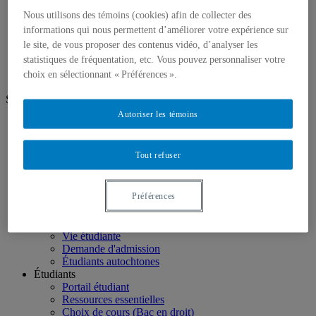
Professeurs réguliers
Professeurs associés
Nous utilisons des témoins (cookies) afin de collecter des
Professeure visiteuse
informations qui nous permettent d’améliorer votre expérience sur
Chargés de cours
le site, de vous proposer des contenus vidéo, d’analyser les
Ressources pour l'équipe
statistiques de fréquentation, etc. Vous pouvez personnaliser votre
choix en sélectionnant « Préférences ».
Suivez-nous
Autoriser les témoins
facebook
twitter
youtube
Tout refuser
linkedin
instagram
Préférences
Futurs étudiants
Étudier le droit au DSJ
Perspectives professionnelles
Vie étudiante
Demande d'admission
Étudiants autochtones
Étudiants
Portail étudiant
Ressources essentielles
Choix de cours (Bac en droit)