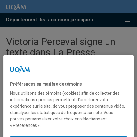
Accéder
Accéder
Accéder
à
au
à
la
menu
la
Département des sciences juridiques
recherche
pricipal
zone
centrale
Victoria Perceval signe un
texte dans La Presse
« Quand le silence peut coûter huit
Préférences en matière de témoins
vies »
Nous utilisons des témoins (cookies) afin de collecter des
informations qui nous permettent d’améliorer votre
Victoria Perceval, étudiante au baccalauréat en droit, signe
expérience sur le site, de vous proposer des contenus vidéo,
un texte dans
La Presse
(édition du 21 avril 2026), à
d’analyser les statistiques de fréquentation, etc. Vous
l'occasion de la semaine nationale du don d'organes.
pouvez personnaliser votre choix en sélectionnant
« Préférences ».
> Pour lire la lettre ouverte