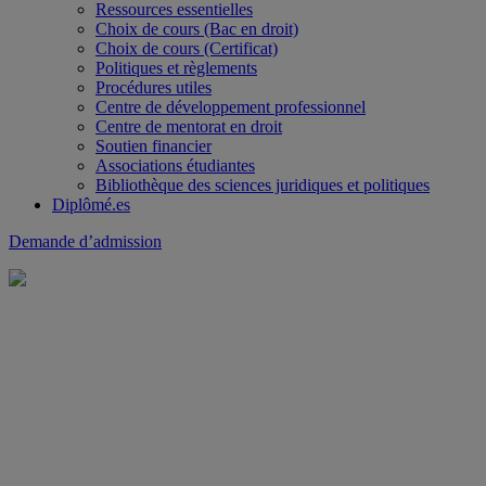
Ressources essentielles
Choix de cours (Bac en droit)
Choix de cours (Certificat)
Politiques et règlements
Procédures utiles
Centre de développement professionnel
Centre de mentorat en droit
Soutien financier
Associations étudiantes
Bibliothèque des sciences juridiques et politiques
Diplômé.es
Demande d’admission