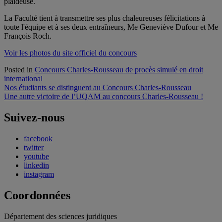
plaideuse.
La Faculté tient à transmettre ses plus chaleureuses félicitations à
toute l'équipe et à ses deux entraîneurs, Me Geneviève Dufour et Me
François Roch.
Voir les photos du site officiel du concours
Posted in
Concours Charles-Rousseau de procès simulé en droit
international
Navigation
Nos étudiants se distinguent au Concours Charles-Rousseau
Une autre victoire de l’UQAM au concours Charles-Rousseau !
de
l'article
Suivez-nous
facebook
twitter
youtube
linkedin
instagram
Coordonnées
Département des sciences juridiques