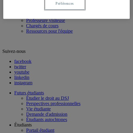
Préférences
Équipe enseignante
Professeurs réguliers
Professeurs associés
Professeure visiteuse
Chargés de cours
Ressources pour l'équipe
Suivez-nous
facebook
twitter
youtube
linkedin
instagram
Futurs étudiants
Étudier le droit au DSJ
Perspectives professionnelles
Vie étudiante
Demande d'admission
Étudiants autochtones
Étudiants
Portail étudiant