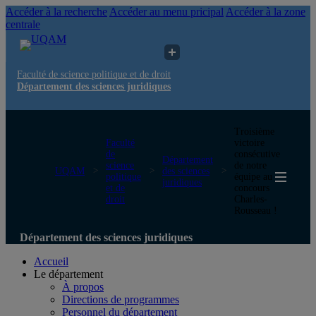
Accéder à la recherche
Accéder au menu pricipal
Accéder à la zone
centrale
Faculté de science politique et de droit
Département des sciences juridiques
Troisième
Faculté
victoire
de
consécutive
Département
science
de notre
UQAM
des sciences
politique
équipe au
juridiques
et de
concours
droit
Charles-
Rousseau !
Département des sciences juridiques
Accueil
Le département
À propos
Directions de programmes
Personnel du département