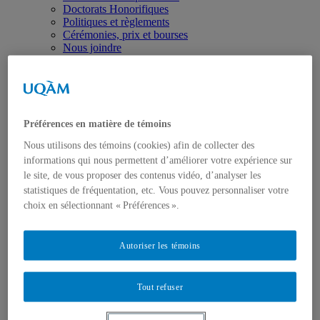
Doctorats Honorifiques
Politiques et règlements
Cérémonies, prix et bourses
Nous joindre
Programmes
Premier cycle
Deuxième cycle
Troisième cycle
Formation complémentaire en droit
Préférences en matière de témoins
Format UQAM
Mobilité sortante
Nous utilisons des témoins (cookies) afin de collecter des
(séjours à l’étranger)
informations qui nous permettent d’améliorer votre expérience sur
Formation pratique
le site, de vous proposer des contenus vidéo, d’analyser les
Présentation
Activités cliniques
statistiques de fréquentation, etc. Vous pouvez personnaliser votre
Concours de plaidoirie
choix en sélectionnant « Préférences ».
Cours stage
Revue québécoise de droit international
Recherche
Autoriser les témoins
Regroupements de recherche
Publications
Mémoires de maîtrise
Tout refuser
Thèses
Travaux de recherche en cours
Revues scientifiques