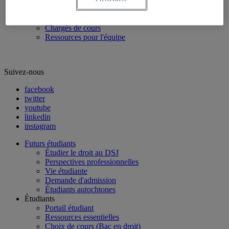
Professeurs réguliers
Professeurs associés
Professeure visiteuse
Chargés de cours
Ressources pour l'équipe
Suivez-nous
facebook
twitter
youtube
linkedin
instagram
Futurs étudiants
Étudier le droit au DSJ
Perspectives professionnelles
Vie étudiante
Demande d'admission
Étudiants autochtones
Étudiants
Portail étudiant
Ressources essentielles
Choix de cours (Bac en droit)