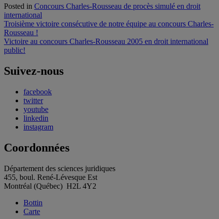
Posted in
Concours Charles-Rousseau de procès simulé en droit
international
Navigation
Troisième victoire consécutive de notre équipe au concours Charles-
Rousseau !
de
Victoire au concours Charles-Rousseau 2005 en droit international
l'article
public!
Suivez-nous
facebook
twitter
youtube
linkedin
instagram
Coordonnées
Département des sciences juridiques
455, boul. René-Lévesque Est
Montréal (Québec) H2L 4Y2
Bottin
Carte