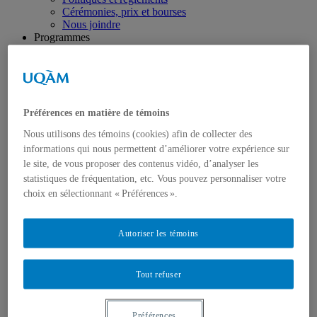
Cérémonies, prix et bourses
Nous joindre
Programmes
Premier cycle
Deuxième cycle
Troisième cycle
Formation complémentaire en droit
Format UQAM
Préférences en matière de témoins
Mobilité sortante
(séjours à l’étranger)
Nous utilisons des témoins (cookies) afin de collecter des
Formation pratique
informations qui nous permettent d’améliorer votre expérience sur
Présentation
le site, de vous proposer des contenus vidéo, d’analyser les
Activités cliniques
Concours de plaidoirie
statistiques de fréquentation, etc. Vous pouvez personnaliser votre
Cours stage
choix en sélectionnant « Préférences ».
Revue québécoise de droit international
Recherche
Regroupements de recherche
Autoriser les témoins
Publications
Mémoires de maîtrise
Thèses
Tout refuser
Travaux de recherche en cours
Revues scientifiques
Équipe enseignante
Préférences