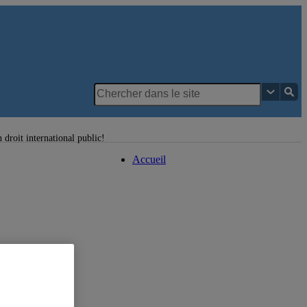
Département des sciences
juridiques
droit international public!
Accueil