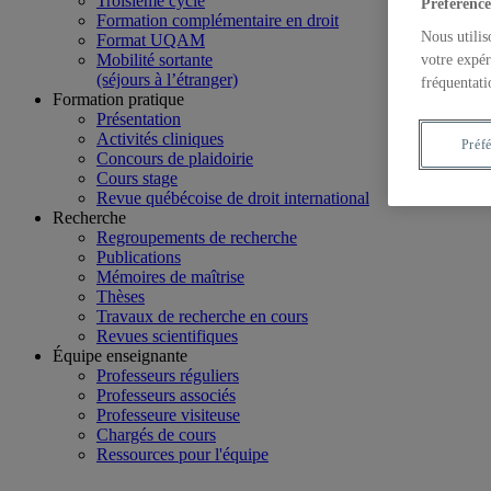
Troisième cycle
Préférence
Formation complémentaire en droit
Nous utilis
Format UQAM
Mobilité sortante
votre expér
(séjours à l’étranger)
fréquentati
Formation pratique
Présentation
Activités cliniques
Préf
Concours de plaidoirie
Cours stage
Revue québécoise de droit international
Recherche
Regroupements de recherche
Publications
Mémoires de maîtrise
Thèses
Travaux de recherche en cours
Revues scientifiques
Équipe enseignante
Professeurs réguliers
Professeurs associés
Professeure visiteuse
Chargés de cours
Ressources pour l'équipe