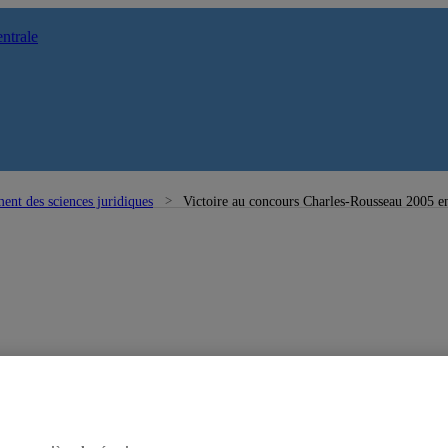
ntrale
ent des sciences juridiques
Victoire au concours Charles-Rousseau 2005 en 