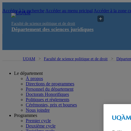
Accéder à la recherche
Accéder au menu pricipal
Accéder à la zone ce
Faculté de science politique et de droit
Département des sciences juridiques
UQAM
Faculté de science politique et de droit
Départem
Le département
À propos
Directions de programmes
Personnel du département
Doctorats Honorifiques
Politiques et règlements
Cérémonies, prix et bourses
Nous joindre
Programmes
Premier cycle
Deuxième cycle