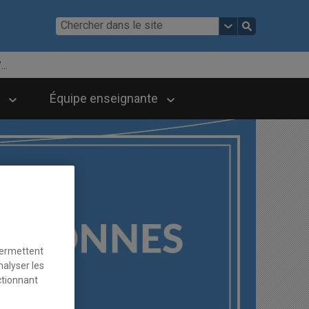
..
Équipe enseignante
permettent
nalyser les
ctionnant