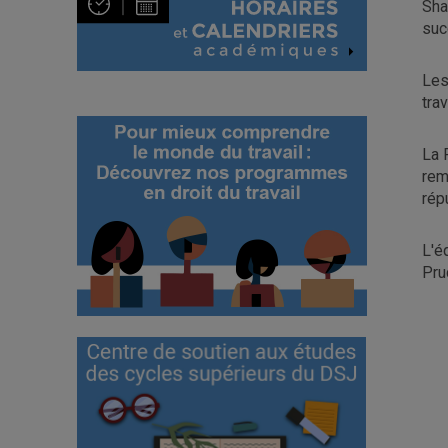
Sha
suc
Les
tra
La 
rem
rép
L'é
Pru