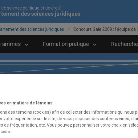
 de science politique et de droit
tement des sciences juridiques
artement des sciences juridiques
Concours Gale 2009 : l’équipe de l’.
grammes
Formation pratique
Recherche
ces en matière de témoins
sons des témoins (cookies) afin de collecter des informations qui nous 
r votre expérience sur le site, de vous proposer des contenus vidéo, d’a
es de fréquentation, etc. Vous pouvez personnaliser votre choix en séle
ces ».