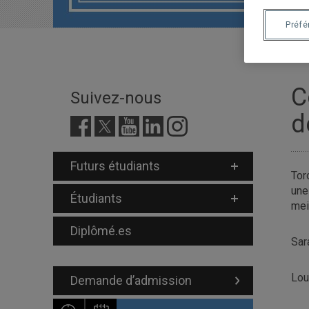
Préf
C
Suivez-nous
d
Futurs étudiants
Tor
une
Étudiants
mei
Diplômé.es
Sara
Lou
Demande d’admission