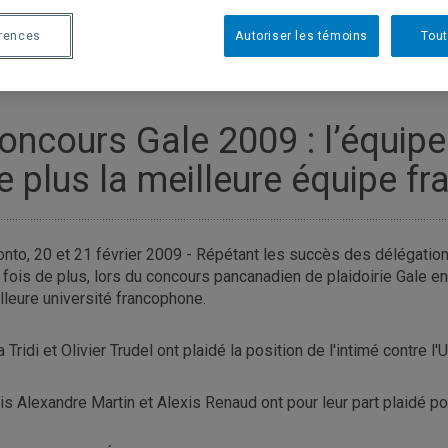
érences
Autoriser les témoins
Tout
oncours Gale 2009 : l’équipe
e plus la meilleure équipe f
onto, 20 et 21 février 2009 - Répétant les succès des délégatio
 fois de plus, lors du concours pancanadien de plaidoirie Gale en 
lleure université francophone.
 Tridi et Olivier Trudel ont plaidé la position de l'intimé contre l
is Alexandre Martin et Alexis Renaud ont pour leur part plaidé po