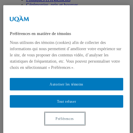
Cérémonies, prix et bourses
Nous joindre
Programmes
Premier cycle
Deuxième cycle
Troisième cycle
Préférences en matière de témoins
Formation complémentaire en droit
Format UQAM
Nous utilisons des témoins (cookies) afin de collecter des
Mobilité sortante
informations qui nous permettent d’améliorer votre expérience sur
(séjours à l’étranger)
le site, de vous proposer des contenus vidéo, d’analyser les
Formation pratique
statistiques de fréquentation, etc. Vous pouvez personnaliser votre
Présentation
choix en sélectionnant « Préférences ».
Activités cliniques
Concours de plaidoirie
Cours stage
Autoriser les témoins
Revue québécoise de droit international
Recherche
Regroupements de recherche
Publications
Tout refuser
Mémoires de maîtrise
Thèses
Travaux de recherche en cours
Préférences
Revues scientifiques
Équipe enseignante