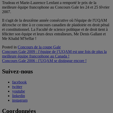
Trudeau et Marie-Laurence Lenfant a remporté le prix de la
meilleure équipe francophone au Concours Gale les 24 et 25 février
2007.
Il s'agit de la deuxième année consécutive où l'équipe de l'UQAM
décroche ce titre à ce concours canadien de plaidoirie en droit pénal
et constitutionnel. La Faculté de science politique et de droit tient à
féliciter son équipe et leurs deux entraîneurs, Me Denis Gallant et
Me Khalid M'Seffar !
Posted in
Concours de la coupe Gale
Navigation
Concours Gale 2009 : l’équipe de l’UQAM est une fois de plus la
meilleure équipe francophone au Canada !
de
Concours Gale 2006 : l’UQAM se distingue encore !
l'article
Suivez-nous
facebook
twitter
youtube
linkedin
instagram
Coordonnées