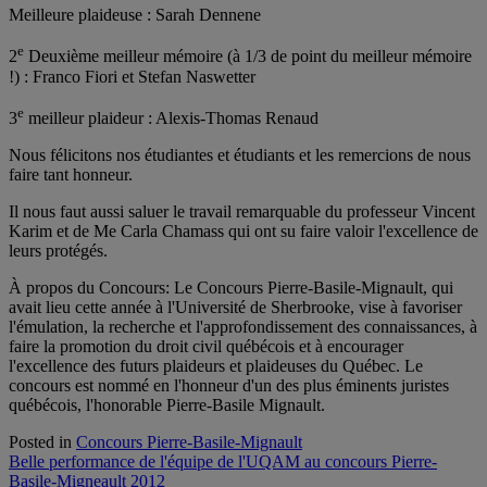
Meilleure plaideuse : Sarah Dennene
e
2
Deuxième meilleur mémoire (à 1/3 de point du meilleur mémoire
!) : Franco Fiori et Stefan Naswetter
e
3
meilleur plaideur : Alexis-Thomas Renaud
Nous félicitons nos étudiantes et étudiants et les remercions de nous
faire tant honneur.
Il nous faut aussi saluer le travail remarquable du professeur Vincent
Karim et de Me Carla Chamass qui ont su faire valoir l'excellence de
leurs protégés.
À propos du Concours: Le Concours Pierre-Basile-Mignault, qui
avait lieu cette année à l'Université de Sherbrooke, vise à favoriser
l'émulation, la recherche et l'approfondissement des connaissances, à
faire la promotion du droit civil québécois et à encourager
l'excellence des futurs plaideurs et plaideuses du Québec. Le
concours est nommé en l'honneur d'un des plus éminents juristes
québécois, l'honorable Pierre-Basile Mignault.
Posted in
Concours Pierre-Basile-Mignault
Navigation
Belle performance de l'équipe de l'UQAM au concours Pierre-
Basile-Migneault 2012