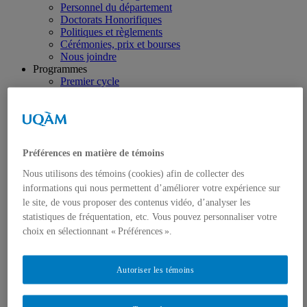
Personnel du département
Doctorats Honorifiques
Politiques et règlements
Cérémonies, prix et bourses
Nous joindre
Programmes
Premier cycle
Deuxième cycle
Troisième cycle
Formation complémentaire en droit
Format UQAM
Mobilité sortante
Préférences en matière de témoins
(séjours à l’étranger)
Formation pratique
Nous utilisons des témoins (cookies) afin de collecter des
Présentation
informations qui nous permettent d’améliorer votre expérience sur
Activités cliniques
le site, de vous proposer des contenus vidéo, d’analyser les
Concours de plaidoirie
Cours stage
statistiques de fréquentation, etc. Vous pouvez personnaliser votre
Revue québécoise de droit international
choix en sélectionnant « Préférences ».
Recherche
Regroupements de recherche
Publications
Autoriser les témoins
Mémoires de maîtrise
Thèses
Travaux de recherche en cours