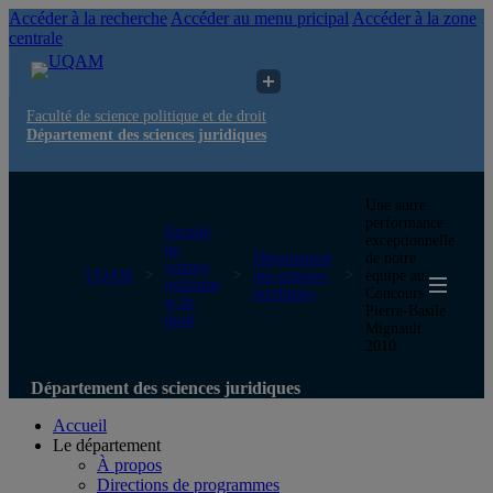
Accéder à la recherche
Accéder au menu pricipal
Accéder à la zone
centrale
Faculté de science politique et de droit
Département des sciences juridiques
Une autre
performance
Faculté
exceptionnelle
de
Département
de notre
science
UQAM
des sciences
équipe au
politique
juridiques
Concours
et de
Pierre-Basile
droit
Mignault
2010
Département des sciences juridiques
Accueil
Le département
À propos
Directions de programmes