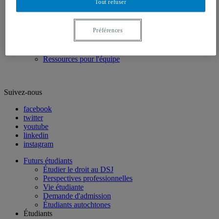
Tout refuser
Revues scientifiques
Équipe enseignante
Professeurs réguliers
Préférences
Professeurs associés
Professeure visiteuse
Chargés de cours
Ressources pour l'équipe
Suivez-nous
facebook
twitter
youtube
linkedin
instagram
Futurs étudiants
Étudier le droit au DSJ
Perspectives professionnelles
Vie étudiante
Demande d'admission
Étudiants autochtones
Étudiants