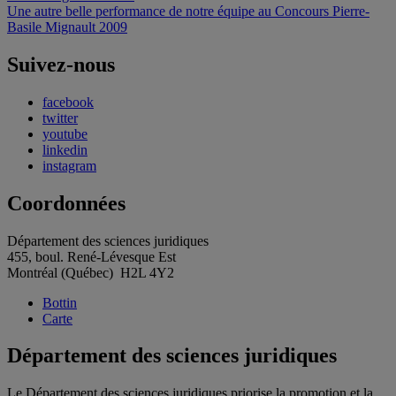
de
Une autre belle performance de notre équipe au Concours Pierre-
l'article
Basile Mignault 2009
Suivez-nous
facebook
twitter
youtube
linkedin
instagram
Coordonnées
Département des sciences juridiques
455, boul. René-Lévesque Est
Montréal (Québec) H2L 4Y2
Bottin
Carte
Département des sciences juridiques
Le Département des sciences juridiques priorise la promotion et la