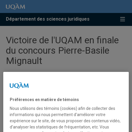
Accéder
Accéder
Accéder
à
au
à
la
menu
la
Département des sciences juridiques
recherche
pricipal
zone
centrale
Victoire de l'UQAM en finale
du concours Pierre-Basile
Mignault
16 février
2013
- L’UQÀM a remporté la coupe Fasken Martineau au
Préférences en matière de témoins
Concours de plaidoirie Pierre-Basile Mignault.
Nous utilisons des témoins (cookies) afin de collecter des
informations qui nous permettent d’améliorer votre
Notre équipe était composée de Roméo Perez-Aguilar,
expérience sur le site, de vous proposer des contenus vidéo,
Marie-Catherine Côté, Adèle Cyr, Ludovic Desroches,
d’analyser les statistiques de fréquentation, etc. Vous
David Gravel et Christina Kassab et encadrée par la