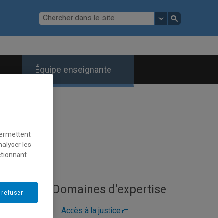
Équipe enseignante
permettent
nalyser les
ctionnant
Domaines d'expertise
 refuser
diques
Accès à la justice