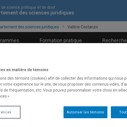
 de science politique et de droit
tement des sciences juridiques
artement des sciences juridiques
Valérie Costanzo
grammes
Formation pratique
Recherche
ces en matière de témoins
sons des témoins (cookies) afin de collecter des informations qui nous 
alérie Costanzo
r votre expérience sur le site, de vous proposer des contenus vidéo, d’a
es de fréquentation, etc. Vous pouvez personnaliser votre choix en séle
ces ».
Professeure
érences
Autoriser les témoins
Tout
Unité
:
Département des sciences juri