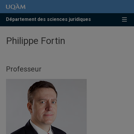
Accéder
Accéder
Accéder
à
au
à
la
menu
la
Département des sciences juridiques
recherche
pricipal
zone
centrale
Philippe Fortin
Professeur