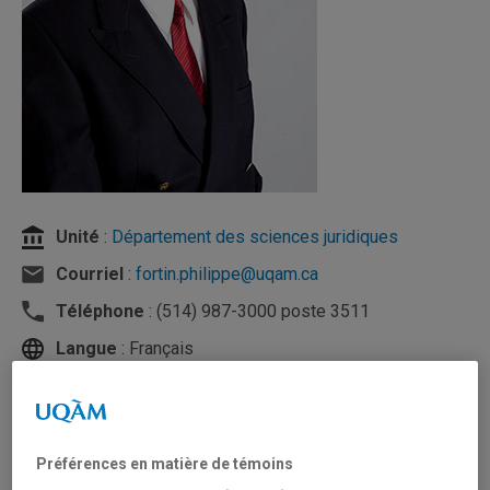
Unité
:
Département des sciences juridiques
Courriel
:
fortin.philippe@uqam.ca
Téléphone
: (514) 987-3000 poste 3511
Langue
: Français
Domaines d'expertise
Préférences en matière de témoins