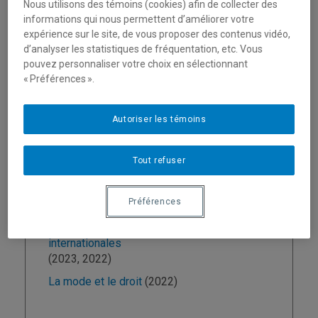
Droit commercial international
Nous utilisons des témoins (cookies) afin de collecter des
informations qui nous permettent d’améliorer votre
Droit des affaires
expérience sur le site, de vous proposer des contenus vidéo,
Marchés financiers
d’analyser les statistiques de fréquentation, etc. Vous
pouvez personnaliser votre choix en sélectionnant
« Préférences ».
Enseignement
Autoriser les témoins
Introduction au droit des affaires
(2026, 2025,
2024, 2023, 2022, 2021)
Tout refuser
Droit international du commerce et effets
juridiques de la mondialisation
Préférences
(2026, 2024, 2021)
Droit des transactions commerciales
internationales
(2023, 2022)
La mode et le droit
(2022)