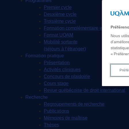
Programmes
Premier cycle
Deuxième cycle
Troisième cycle
Préféren
Formation complémentaire en droit
Format UQAM
Nous utili
Mobilité sortante
d’améliore
statistiqu
(séjours à l’étranger)
« Préfére
Formation pratique
Présentation
Activités cliniques
Préf
Concours de plaidoirie
Cours stage
Revue québécoise de droit international
Recherche
Regroupements de recherche
Publications
Mémoires de maîtrise
Thèses