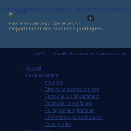
Accéder à la recherche
Accéder au menu pricipal
Accéder à la 
Faculté de science politique et de droit
Département des sciences juridiques
UQAM
Faculté de science politique et de droit
Accueil
Le département
À propos
Directions de programmes
Personnel du département
Doctorats Honorifiques
Politiques et règlements
Cérémonies, prix et bourses
Nous joindre