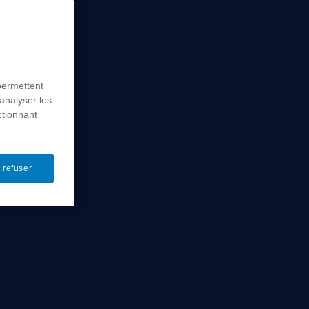
permettent
analyser les
ctionnant
 refuser