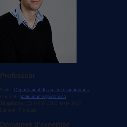
Professeur
Unité
:
Département des sciences juridiques
Courriel
:
gallie.martin@uqam.ca
Téléphone
: (514) 987-3000 poste 2068
Langue
: Français
Domaines d'expertise