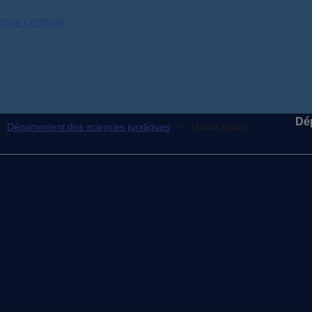
zone centrale
Dé
Département des sciences juridiques
Martin Gallie