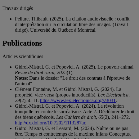
Travaux dirigés
Pellure, Thibault. (2025). La citation audiovisuelle : conflit
d'interprétation sur la circulation libre des images. (Travail
dirigé). Université du Québec à Montréal.
Publications
Articles scientifiques
Gidrol-Mistral, G. et Popovici, A. (2025). Le pouvoir animal.
Revue de droit rural
,
2025
(1).
Notes
: Dans le dossier "Le droit des contrats à l'épreuve de
l'animal"
Clément-Fontaine, M. et Gidrol-Mistral, G. (2024). La
propriété, vice versa (propos introductifs).
Lex Electronica
,
29
(2), 4–11.
https://www.lex-electronica.org/s/3031
.
Gidrol-Mistral, G. et Popovici, A. (2024). La révolution
tranquille rencontre le surréalisme. Acte 2- Déclôturer le droit
des biens québécois.
Les Cahiers de droit
,
65
(2), 241–272.
http://dx.doi.org/10.7202/1113287ar
.
Gidrol-Mistral, G. et Lessard, M. (2024). Naître ou ne pas
être. Temps et contretemps de la maxime Infans Conceptus.