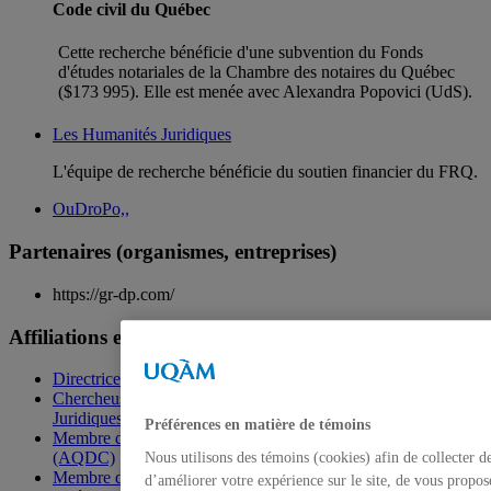
Code civil du Québec
Cette recherche bénéficie d'une subvention du Fonds
d'études notariales de la Chambre des notaires du Québec
($173 995). Elle est menée avec Alexandra Popovici (UdS).
Les Humanités Juridiques
L'équipe de recherche bénéficie du soutien financier du FRQ.
OuDroPo,,
Partenaires (organismes, entreprises)
https://gr-dp.com/
Affiliations externes principales
Directrice du Groupe de réflexion en droit privé (GRDP)
Chercheuse, Groupe de recherche sur les Humanités
Juridiques
Préférences en matière de témoins
Membre du CA de l'Association québécoise de droit comparé
(AQDC)
Nous utilisons des témoins (cookies) afin de collecter 
Membre du CA de l'Association Henri Capitant, Section
d’améliorer votre expérience sur le site, de vous propos