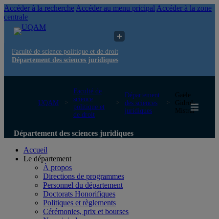
Accéder à la recherche
Accéder au menu pricipal
Accéder à la zone
centrale
Faculté de science politique et de droit
Département des sciences juridiques
Faculté de
Département
Gaële
science
UQAM
des sciences
Gidrol-
politique et
juridiques
Mistral
de droit
Département des sciences juridiques
Accueil
Le département
À propos
Directions de programmes
Personnel du département
Doctorats Honorifiques
Politiques et règlements
Cérémonies, prix et bourses