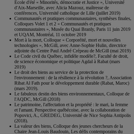
École d'été « Minorités, démocratie et Justice », Université
d'Aix-Marseille, avec Alicia Mazouz, maîtresse de
conférences, Université catholique de Lille (juillet 2019)
Communautés et pratiques communautaires, synthèses finales,
Colloques Volet 1 et 2 « Communautés et pratiques
communautaires », Musée du Quai Branly, Paris 11 juin 2019
et UQAM, Montréal, 11 octobre 2019
Mort à la mort, Colloque « Corporéité, mort et nouvelles
technologies », McGill, avec Anne-Sophie Hulin, directrice
adjointe du Centre Paul André Crépeau de McGill (mai 2019)
Le Code civil du Québec, infidèle modèle?, Faculté de droit,
de science économique et politique Agdal à Rabat (mars
2019)
Le droit des biens au service de la protection de
l'environnement : de la résilience à la révolution ?, Association
Ribat Al Fath pour le développement durable (Rabat, Maroc)
(mars 2019).
Le fabuleux destin des biens environnementaux, Colloque de
l'AQDC, McGill (2018)
Le patrimoine, l'affectation et la propriété : le mari, la femme
et l'amant. Perspective québécoise, avec la collaboration de
Popovici, A., GREDEG, Université de Nice Sophia Antipolis
(2018).
La valeur des biens, Colloque des jeunes chercheurs de la
Chaire Jean-Louis Baudouin, Les défis contemporains du