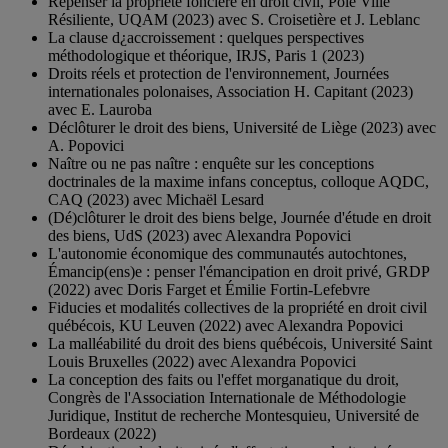
Repenser la propriété foncière en droit civil, Pôle Ville
Résiliente, UQAM (2023) avec S. Croisetière et J. Leblanc
La clause d¿accroissement : quelques perspectives
méthodologique et théorique, IRJS, Paris 1 (2023)
Droits réels et protection de l'environnement, Journées
internationales polonaises, Association H. Capitant (2023)
avec E. Lauroba
Déclôturer le droit des biens, Université de Liège (2023) avec
A. Popovici
Naître ou ne pas naître : enquête sur les conceptions
doctrinales de la maxime infans conceptus, colloque AQDC,
CAQ (2023) avec Michaël Lesard
(Dé)clôturer le droit des biens belge, Journée d'étude en droit
des biens, UdS (2023) avec Alexandra Popovici
L'autonomie économique des communautés autochtones,
Émancip(ens)e : penser l'émancipation en droit privé, GRDP
(2022) avec Doris Farget et Émilie Fortin-Lefebvre
Fiducies et modalités collectives de la propriété en droit civil
québécois, KU Leuven (2022) avec Alexandra Popovici
La malléabilité du droit des biens québécois, Université Saint
Louis Bruxelles (2022) avec Alexandra Popovici
La conception des faits ou l'effet morganatique du droit,
Congrès de l'Association Internationale de Méthodologie
Juridique, Institut de recherche Montesquieu, Université de
Bordeaux (2022)