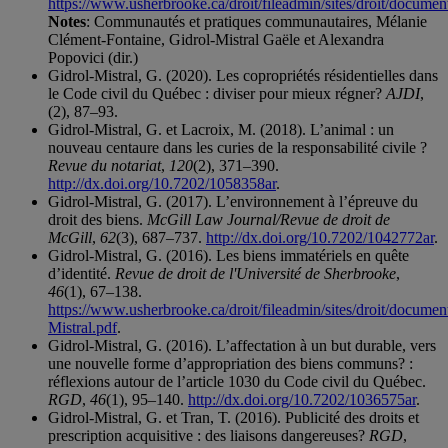
https://www.usherbrooke.ca/droit/fileadmin/sites/droit/docu
Notes
: Communautés et pratiques communautaires, Mélanie
Clément-Fontaine, Gidrol-Mistral Gaële et Alexandra
Popovici (dir.)
Gidrol-Mistral, G. (2020). Les copropriétés résidentielles dans
le Code civil du Québec : diviser pour mieux régner?
AJDI
,
(2), 87–93.
Gidrol-Mistral, G. et Lacroix, M. (2018). L’animal : un
nouveau centaure dans les curies de la responsabilité civile ?
Revue du notariat
,
120
(2), 371–390.
http://dx.doi.org/10.7202/1058358ar
.
Gidrol-Mistral, G. (2017). L’environnement à l’épreuve du
droit des biens.
McGill Law Journal/Revue de droit de
McGill
,
62
(3), 687–737.
http://dx.doi.org/10.7202/1042772ar
.
Gidrol-Mistral, G. (2016). Les biens immatériels en quête
d’identité.
Revue de droit de l'Université de Sherbrooke
,
46
(1), 67–138.
https://www.usherbrooke.ca/droit/fileadmin/sites/droit/docu
Mistral.pdf
.
Gidrol-Mistral, G. (2016). L’affectation à un but durable, vers
une nouvelle forme d’appropriation des biens communs? :
réflexions autour de l’article 1030 du Code civil du Québec.
RGD
,
46
(1), 95–140.
http://dx.doi.org/10.7202/1036575ar
.
Gidrol-Mistral, G. et Tran, T. (2016). Publicité des droits et
prescription acquisitive : des liaisons dangereuses?
RGD
,