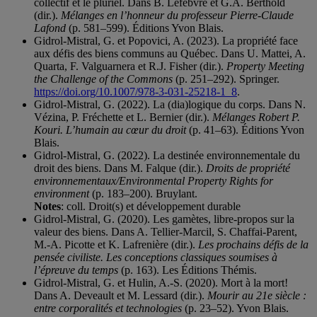
collectif et le pluriel. Dans B. Lefebvre et G.A. Berthold
(dir.).
Mélanges en l’honneur du professeur Pierre-Claude
Lafond
(p. 581–599). Éditions Yvon Blais.
Gidrol-Mistral, G. et Popovici, A. (2023). La propriété face
aux défis des biens communs au Québec. Dans U. Mattei, A.
Quarta, F. Valguarnera et R.J. Fisher (dir.).
Property Meeting
the Challenge of the Commons
(p. 251–292). Springer.
https://doi.org/10.1007/978-3-031-25218-1_8
.
Gidrol-Mistral, G. (2022). La (dia)logique du corps. Dans N.
Vézina, P. Fréchette et L. Bernier (dir.).
Mélanges Robert P.
Kouri. L’humain au cœur du droit
(p. 41–63). Éditions Yvon
Blais.
Gidrol-Mistral, G. (2022). La destinée environnementale du
droit des biens. Dans M. Falque (dir.).
Droits de propriété
environnementaux/Environmental Property Rights for
environment
(p. 183–200). Bruylant.
Notes
: coll. Droit(s) et développement durable
Gidrol-Mistral, G. (2020). Les gamètes, libre-propos sur la
valeur des biens. Dans A. Tellier-Marcil, S. Chaffai-Parent,
M.-A. Picotte et K. Lafrenière (dir.).
Les prochains défis de la
pensée civiliste. Les conceptions classiques soumises à
l’épreuve du temps
(p. 163). Les Éditions Thémis.
Gidrol-Mistral, G. et Hulin, A.-S. (2020). Mort à la mort!
Dans A. Deveault et M. Lessard (dir.).
Mourir au 21e siècle :
entre corporalités et technologies
(p. 23–52). Yvon Blais.