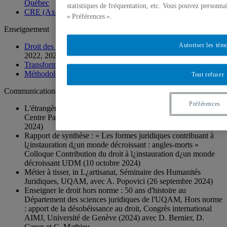
Québec
statistiques de fréquentation, etc. Vous pouvez personna
CRE (Axe Ethique et santé)
« Préférences ».
Enseignement
Autoriser les tém
Droit des biens et de la propriété
(2026, 2025, 2024, 2023,
2022, 2021)
Transformations sociales du droit privé
(2026, 2025)
Méthodologie de la recherche juridique II
(2024, 2023)
Tout refuser
Communications
Préférences
L'étrangère : figure du Code civil, in Les figures du code,
Centre Paul-André Crépeau, McGill, avec A. Popovici (5 dec.
2024)
Rapport de synthèse : « Les formes juridiques contribuant à
l¿instauration d¿un monde décroissant : angles-morts »
Colloque Contribution du droit à l¿instauration d¿un monde
décroissant UDM (10 octobre 2024)
Métier à tisser, in L¿artisanat, Séminaire des Humanités
Juridiques, UQAM, avec A. Popovici (26 septembre 2024)
Enseigner le droit hors norme : 50 ans d'histoire au
Département des sciences juridiques de l'UQAM, Hors norme
: apport de la désobéissance au droit, Congrès international
AIMJ, Université de Genève (2024) avec D. Bernier, D.
Caron et C. Mathieu