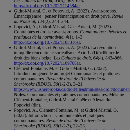
Les Cahiers de Droit
,
65
(3), 593–623.
http://dx.doi.org/10.7202/1114584ar
.
Gidrol-Mistral, G. et Popovici, A. (2023). Avant-propos.
Émancip(ens)e : penser l'émancipation en droit privé.
Revue
du Notariat
,
124
(2), 243–244.
Popovici, A., Gidrol-Mistral, G. et Antaki, M. (2023).
Contraintes et droits : avant-propos.
Communitas : théories et
pratiques de la normativité
,
4
(1), 1–3.
http://dx.doi.org/10.7202/1108316ar
.
Gidrol-Mistral, G. et Popovici, A. (2023). La révolution
tranquille rencontre le surréalisme. Acte 1- (Dé)clôturer le
droit des biens belge.
Les Cahiers de droit
,
64
(4), 843–866.
http://dx.doi.org/10.7202/1109768ar
.
Clément-Fontaine, M. et Gidrol-Mistral, G. (2022).
Introduction générale au projet Communautés et pratiques
communautaires.
Revue de droit de l’Université de
Sherbrooke (RDUS)
,
50
(1-2-3), 3–21.
https://www.usherbrooke.ca/droit/fileadmin/sites/droit/docum
Notes
: Communautés et pratiques communautaires, Mélanie
Clément-Fontaine, Gidrol-Mistral Gaële et Alexandra
Popovici (dir.),
Popovici, A., Clément-Fontaine, M. et Gidrol-Mistral, G.
(2022). Introduction – Communautés et pratiques
communautaires.
Revue de droit de l’Université de
Sherbrooke (RDUS)
,
50
(1-2-3), 22–23.