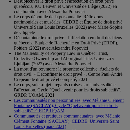
Désubjectiver le droit privé : l'affectation en droit privé
québécois, KU Leuven et Université de Liège (2022) en
collaboration avec Alexandra Popovici
Le corps dépouillé de la personnalité. Réflexions
patrimoniales et muséales, CEDRE et Équipe de droit privé,
Université Saint Louis Bruxelles (2022) avec Marie-Sophie
de Clippele
Décontaminer le droit privé : l'affectation en droit des biens
québécois, Équipe de Recherche en Droit Privé (ERDP),
Poitiers (2022) avec Alexandra Popovici
The Malleability of Property Law in Québec: Trust,
Collective Ownership and Aboriginal Title, Univerza v
Ljubljani (2022) avec Alexandra Popovici
La mort d'un oxymore : la propriété collective, Ateliers de
droit civil, « Déconfiner le droit privé », Centre Paul-André
Crépeau de droit privé et comparé, 2021
Le corps, sujet-objet : regards croisés sur l'universalité et
l'affectation, Cycle "Quel avenir pour les droits subjectifs",
GRDP, UQAM, 2021
Les communautés non personnifiées, avec Mélanie Clément
Fontaine (SACLAY), Cycle "Quel avenir pour les droits
subjectifs", GRDP, UQAM,
Communautés et pratiques communautaires, avec Mélanie
Clément Fontaine (SACLAY), CEDRE, Université Saint
Louis Bruxelles (mars 2021)