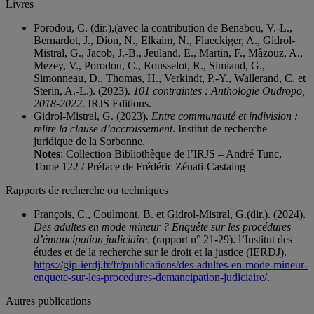
Livres
Porodou, C. (dir.),(avec la contribution de Benabou, V.-L.,
Bernardot, J., Dion, N., Elkaim, N., Flueckiger, A., Gidrol-
Mistral, G., Jacob, J.-B., Jeuland, E., Martin, F., Mâzouz, A.,
Mezey, V., Porodou, C., Rousselot, R., Simiand, G.,
Simonneau, D., Thomas, H., Verkindt, P.-Y., Wallerand, C. et
Sterin, A.-L.). (2023).
101 contraintes : Anthologie Oudropo,
2018-2022
. IRJS Editions.
Gidrol-Mistral, G. (2023).
Entre communauté et indivision :
relire la clause d’accroissement
. Institut de recherche
juridique de la Sorbonne.
Notes
: Collection Bibliothèque de l’IRJS – André Tunc,
Tome 122 / Préface de Frédéric Zénati-Castaing
Rapports de recherche ou techniques
François, C., Coulmont, B. et Gidrol-Mistral, G.(dir.). (2024).
Des adultes en mode mineur ? Enquête sur les procédures
d’émancipation judiciaire
. (rapport n° 21-29). l’Institut des
études et de la recherche sur le droit et la justice (IERDJ).
https://gip-ierdj.fr/fr/publications/des-adultes-en-mode-mineur-
enquete-sur-les-procedures-demancipation-judiciaire/
.
Autres publications