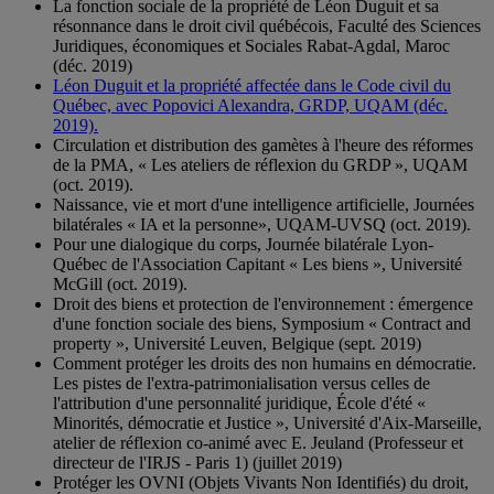
La fonction sociale de la propriété de Léon Duguit et sa
résonnance dans le droit civil québécois, Faculté des Sciences
Juridiques, économiques et Sociales Rabat-Agdal, Maroc
(déc. 2019)
Léon Duguit et la propriété affectée dans le Code civil du
Québec, avec Popovici Alexandra, GRDP, UQAM (déc.
2019).
Circulation et distribution des gamètes à l'heure des réformes
de la PMA, « Les ateliers de réflexion du GRDP », UQAM
(oct. 2019).
Naissance, vie et mort d'une intelligence artificielle, Journées
bilatérales « IA et la personne», UQAM-UVSQ (oct. 2019).
Pour une dialogique du corps, Journée bilatérale Lyon-
Québec de l'Association Capitant « Les biens », Université
McGill (oct. 2019).
Droit des biens et protection de l'environnement : émergence
d'une fonction sociale des biens, Symposium « Contract and
property », Université Leuven, Belgique (sept. 2019)
Comment protéger les droits des non humains en démocratie.
Les pistes de l'extra-patrimonialisation versus celles de
l'attribution d'une personnalité juridique, École d'été «
Minorités, démocratie et Justice », Université d'Aix-Marseille,
atelier de réflexion co-animé avec E. Jeuland (Professeur et
directeur de l'IRJS - Paris 1) (juillet 2019)
Protéger les OVNI (Objets Vivants Non Identifiés) du droit,