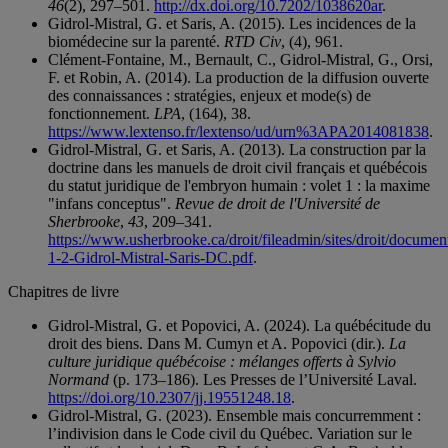
46
(2), 297–501.
http://dx.doi.org/10.7202/1038620ar
.
Gidrol-Mistral, G. et Saris, A. (2015). Les incidences de la
biomédecine sur la parenté.
RTD Civ
, (4), 961.
Clément-Fontaine, M., Bernault, C., Gidrol-Mistral, G., Orsi,
F. et Robin, A. (2014). La production de la diffusion ouverte
des connaissances : stratégies, enjeux et mode(s) de
fonctionnement.
LPA
, (164), 38.
https://www.lextenso.fr/lextenso/ud/urn%3APA2014081838
.
Gidrol-Mistral, G. et Saris, A. (2013). La construction par la
doctrine dans les manuels de droit civil français et québécois
du statut juridique de l'embryon humain : volet 1 : la maxime
"infans conceptus".
Revue de droit de l'Université de
Sherbrooke
,
43
, 209–341.
https://www.usherbrooke.ca/droit/fileadmin/sites/droit/docu
1-2-Gidrol-Mistral-Saris-DC.pdf
.
Chapitres de livre
Gidrol-Mistral, G. et Popovici, A. (2024). La québécitude du
droit des biens. Dans M. Cumyn et A. Popovici (dir.).
La
culture juridique québécoise : mélanges offerts à Sylvio
Normand
(p. 173–186). Les Presses de l’Université Laval.
https://doi.org/10.2307/jj.19551248.18
.
Gidrol-Mistral, G. (2023). Ensemble mais concurremment :
l’indivision dans le Code civil du Québec. Variation sur le