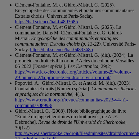
Clément-Fontaine, M. et Gidrol-Mistral, G. (2025).
Encyclopédie des communautés et pratiques communautaires.
Extraits choisis. Université Paris-Saclay.
https://hal.science/hal-04893685
Clément-Fontaine, M. et Gidrol-Mistral, G. (2025). La
communauté. Dans M. Clément-Fontaine et G. Gidrol-
Mistral.
Encyclopédie des communautés et pratiques
communautaires. Extraits choisis (p. 13-22)
. Université Paris-
Saclay.
https://hal.science/hal-04893685
Clément-Fontaine, M. et Gidrol-Mistral, G. (dir.). (2024). La
propriété en droit civil in or out? Actes du colloque Versailles
06-2022 [Dossier spécial].
Lex Electronica
, 29(2).
https://www.lex-electronica.org/articles/volume-29/volume-
29-numero-2/la-propriete-en-droit-civil-in-or-out/
Popovici, A., Gidrol-Mistral, G. et Antaki, M. (dir.). (2023).
Contraintes et droits [Numéro spécial].
Communitas : théories
et pratiques de la normativité
, 4(1).
https://www.erudit.org/fr/revues/communitas/2023-v4-n1-
communitas08993/
Gidrol-Mistral, G. (2008). [Note bibliographique du livre
"Équité du juge et territoires du droit privé", de A.-F.
Debruche].
Revue de droit de l'Université de Sherbrooke
,
39(1-2).
http://www.usherbrooke.ca/droit/fileadmin/sites/droit/docum
12-grdrol-mistral.pdf