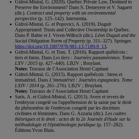
Gidrol-Mistral, G. (2020). Quebec Private Law, Destined to
Preserve the Environment? Dans S. Demeyere et V. Sagaert
(dir.).
Contract and property with an environmental
perspective
(p. 125–142). Intersentia.
Gidrol-Mistral, G. et Popovici, A. (2019). Duguit
Appropriated: Trusts and Collective Ownership in Québec.
Dans P. Babie et J. Viven-Wilksch (dir.).
Léon Duguit and the
Social Obligation Norm of Property
(p. 311–327). Springer.
https://doi.org/10.1007/978-981-13-7189-9_13
.
Gidrol-Mistral, G. et Tran, T. (2016). Rapport québécois :
tiers et biens. Dans
Les tiers : Journées panaméennes. Tome
LXV / 2015
(p. 427–440). LB2V ; Bruylant.
Notes
: Travaux de l’Association Henri Capitant
Gidrol-Mistral, G. (2015). Rapport québécois : biens et
immatériel. Dans
L’immatériel : Journées espagnoles. Tome
LXIV / 2014
(p. 261–276). LB2V ; Bruylant.
Notes
: Travaux de l’Association Henri Capitant
Saris, A. et Gidrol-Mistral, G. (2013). Avers et revers de
l'embryon congelé ou l'appréhension de la saisie par le droit
du phénomène de l'embryon congelé par les doctrines
civilistes et féministes. Dans G. Azzaria (dir.).
Les cadres
théoriques et le droit : actes de la 2e Journée d'étude sur la
méthodologie et l'épistémologie juridique
(p. 157–282).
Éditions Yvon Blais.