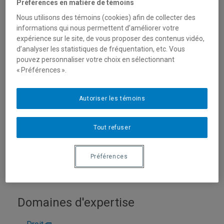
Préférences en matière de témoins
Nous utilisons des témoins (cookies) afin de collecter des
informations qui nous permettent d’améliorer votre
expérience sur le site, de vous proposer des contenus vidéo,
d’analyser les statistiques de fréquentation, etc. Vous
pouvez personnaliser votre choix en sélectionnant
« Préférences ».
Autoriser les témoins
Unité
:
Département des sciences juridiques
Courriel
:
lamarche.lucie@uqam.ca
Tout refuser
Téléphone
: (514) 987-3000 poste 2152
Préférences
Langues
: Français, Anglais, Espagnol
Domaines d'expertise