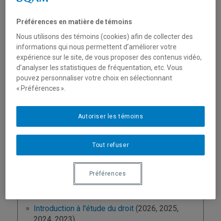
Préférences en matière de témoins
Nous utilisons des témoins (cookies) afin de collecter des
informations qui nous permettent d’améliorer votre
expérience sur le site, de vous proposer des contenus vidéo,
d’analyser les statistiques de fréquentation, etc. Vous
pouvez personnaliser votre choix en sélectionnant
« Préférences ».
Unité
:
Département des sciences juridiques
Autoriser les témoins
Courriel
:
mathieu.catherine.2@uqam.ca
Téléphone
: (514) 987-3000 poste 2433
Tout refuser
Préférences
Enseignement
Introduction à l'étude du droit
(2026, 2025,
2024, 2023)