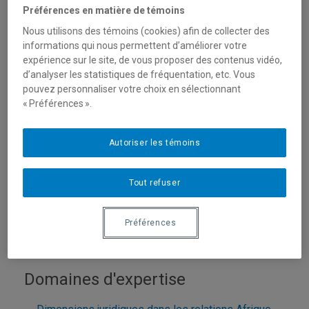
Préférences en matière de témoins
Nous utilisons des témoins (cookies) afin de collecter des
informations qui nous permettent d’améliorer votre
expérience sur le site, de vous proposer des contenus vidéo,
d’analyser les statistiques de fréquentation, etc. Vous
pouvez personnaliser votre choix en sélectionnant
« Préférences ».
Autoriser les témoins
Unité
:
Département des sciences juridiques
Courriel
:
ndiaye.ndeye_dieynaba@uqam.ca
Tout refuser
Téléphone
: (514) 987-3000 poste 0825
Langues
: Français, Italien/ Wolof
Préférences
Domaines d'expertise