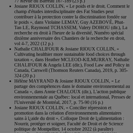
77 Revue du Barreau 167-189 (23 p.)
Josiane RIOUX COLLIN, « Le poids et le droit. Comment le
champ d'études interdisciplinaire des Fat Studies peut
contribuer à la protection contre la discrimination fondée sur
le poids », dans Violaine LEMAY, Guy AZEBOVÉ, Phat-
Tan LE, Raymond TCHASSEM, Valery DOHOU (dir.), La
recherche en droit à l'heure de la diversité, Numéro spécial
dixième anniversaire des Chantiers de la recherche en droit,
vol 4-7, 2022 (12 p.)
Nathalie CHALIFOUR & Josiane RIOUX COLLIN, «
Cultivating healthier more sustainable food choices through
taxation », dans Heather MCLEOD-KILMURRAY, Nathalie
CHALIFOUR & Angela LEE (dir.), Food Law and Policy in
Canada, Carswell (Thomson Reuters Canada), 2019, p. 305-
324 (20 p.)
Hélène MAYRAND & Josiane RIOUX COLLIN, « Le
partage des compétences dans le domaine environnemental au
Canada », dans Annie CHALOUX (dir.), L'action publique
environnementale au Québec: local et international, Presses de
l'Université de Montréal, 2017, p. 75-90 (16 p.)
Josiane RIOUX COLLIN, « Concilier répression et
promotion dans la création d'environnements alimentaires
sains à l¿aide du droit », Colloque Droit de l¿alimentation :
Nourrir, protéger et soigner, Faculté de Droit et de Science
politique de Montpellier, 14 octobre 2022 (à paraître)