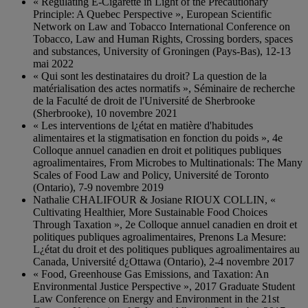
« Regulating E-Cigarette in Light of the Precautionary
Principle: A Quebec Perspective », European Scientific
Network on Law and Tobacco International Conference on
Tobacco, Law and Human Rights, Crossing borders, spaces
and substances, University of Groningen (Pays-Bas), 12-13
mai 2022
« Qui sont les destinataires du droit? La question de la
matérialisation des actes normatifs », Séminaire de recherche
de la Faculté de droit de l'Université de Sherbrooke
(Sherbrooke), 10 novembre 2021
« Les interventions de l¿état en matière d'habitudes
alimentaires et la stigmatisation en fonction du poids », 4e
Colloque annuel canadien en droit et politiques publiques
agroalimentaires, From Microbes to Multinationals: The Many
Scales of Food Law and Policy, Université de Toronto
(Ontario), 7-9 novembre 2019
Nathalie CHALIFOUR & Josiane RIOUX COLLIN, «
Cultivating Healthier, More Sustainable Food Choices
Through Taxation », 2e Colloque annuel canadien en droit et
politiques publiques agroalimentaires, Prenons La Mesure:
L¿état du droit et des politiques publiques agroalimentaires au
Canada, Université d¿Ottawa (Ontario), 2-4 novembre 2017
« Food, Greenhouse Gas Emissions, and Taxation: An
Environmental Justice Perspective », 2017 Graduate Student
Law Conference on Energy and Environment in the 21st