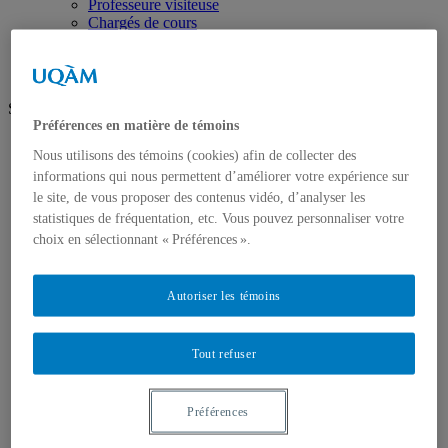
Professeure visiteuse
Chargés de cours
Ressources pour l'équipe
Suivez-nous
Préférences en matière de témoins
facebook
Nous utilisons des témoins (cookies) afin de collecter des
twitter
informations qui nous permettent d’améliorer votre expérience sur
youtube
linkedin
le site, de vous proposer des contenus vidéo, d’analyser les
instagram
statistiques de fréquentation, etc. Vous pouvez personnaliser votre
choix en sélectionnant « Préférences ».
Futurs étudiants
Étudier le droit au DSJ
Perspectives professionnelles
Autoriser les témoins
Vie étudiante
Demande d'admission
Étudiants autochtones
Tout refuser
Étudiants
Portail étudiant
Ressources essentielles
Choix de cours (Bac en droit)
Préférences
Choix de cours (Certificat)
Politiques et règlements