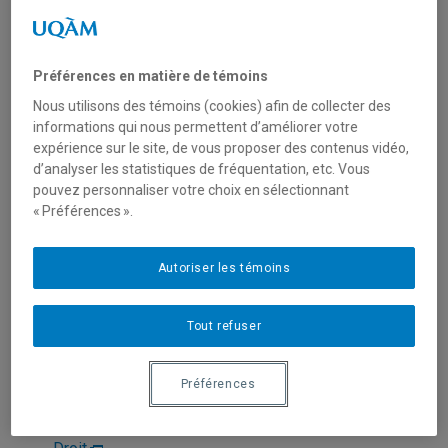
Préférences en matière de témoins
Nous utilisons des témoins (cookies) afin de collecter des
informations qui nous permettent d’améliorer votre
expérience sur le site, de vous proposer des contenus vidéo,
d’analyser les statistiques de fréquentation, etc. Vous
pouvez personnaliser votre choix en sélectionnant
« Préférences ».
Unité
:
Département des sciences juridiques
Courriel
:
roch.francois@uqam.ca
Autoriser les témoins
Téléphone
: (514) 987-3000 poste 2449
Langues
: Français, Anglais
Tout refuser
Préférences
Domaines d'expertise