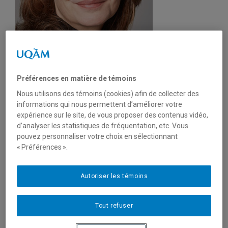
Préférences en matière de témoins
Nous utilisons des témoins (cookies) afin de collecter des
informations qui nous permettent d’améliorer votre
Unité
:
Département des sciences juridiques
expérience sur le site, de vous proposer des contenus vidéo,
Courriel
:
trilsch.mirja@uqam.ca
d’analyser les statistiques de fréquentation, etc. Vous
Téléphone
: (514) 987-3000 poste 2439
pouvez personnaliser votre choix en sélectionnant
Langues
: Français, Anglais, Allemand
« Préférences ».
Domaines d'expertise
Autoriser les témoins
Droit constitutionnel
Tout refuser
Droit constitutionnel comparé
Droit international public