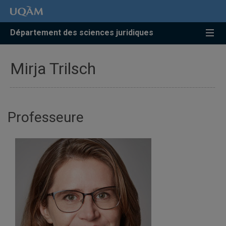
Accéder
Accéder
Accéder
à
au
à
la
menu
la
Département des sciences juridiques
recherche
pricipal
zone
centrale
Mirja Trilsch
Professeure