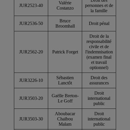
Droit des
Valérie
JUR2523-40
personnes et de
Costanzo
la famille
Bruce
JUR2536-50
Droit pénal
Broomhall
Droit de la
responsabilité
civile et de
JUR2562-20
Patrick Forget
l'indemnisation
(examen final
et travail
optionnel)
Sébastien
Droit des
JUR3226-10
Lanctôt
assurances
Droit
Gaëlle Breton-
JUR3503-20
international
Le Goff
public
Aboubacar
Droit
JUR3503-30
Chaïbou
international
Malam
public