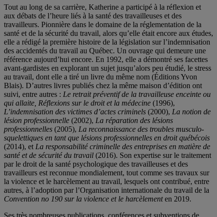
Tout au long de sa carrière, Katherine a participé à la réflexion et
aux débats de l’heure liés à la santé des travailleuses et des
travailleurs. Pionnière dans le domaine de la réglementation de la
santé et de la sécurité du travail, alors qu’elle était encore aux études,
elle a rédigé la première histoire de la législation sur l’indemnisation
des accidentés du travail au Québec. Un ouvrage qui demeure une
référence aujourd’hui encore. En 1992, elle a démontré ses facettes
avant-gardistes en explorant un sujet jusqu’alors peu étudié, le stress
au travail, dont elle a tiré un livre du même nom (Éditions Yvon
Blais). D’autres livres publiés chez la même maison d’édition ont
suivi, entre autres :
Le retrait préventif de la travailleuse enceinte ou
qui allaite, Réflexions sur le droit et la médecine
(1996),
L’indemnisation des victimes d’actes criminels
(2000),
La notion de
lésion professionnelle
(2002),
La réparation des lésions
professionnelles
(2005),
La reconnaissance des troubles musculo-
squelettiques en tant que lésions professionnelles en droit québécois
(2014), et
La responsabilité criminelle des entreprises en matière de
santé et de sécurité du travail
(2016). Son expertise sur le traitement
par le droit de la santé psychologique des travailleuses et des
travailleurs est reconnue mondialement, tout comme ses travaux sur
la violence et le harcèlement au travail, lesquels ont contribué, entre
autres, à l’adoption par l’Organisation internationale du travail de la
Convention no 190 sur la violence et le harcèlement
en 2019.
Ses très nombreuses publications, conférences et subventions de