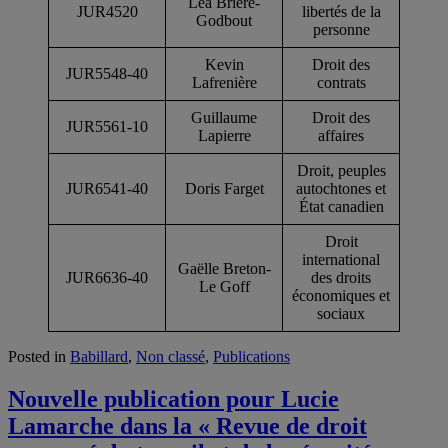
Léa Brière-
JUR4520
libertés de la
Godbout
personne
Kevin
Droit des
JUR5548-40
Lafrenière
contrats
Guillaume
Droit des
JUR5561-10
Lapierre
affaires
Droit, peuples
JUR6541-40
Doris Farget
autochtones et
État canadien
Droit
international
Gaëlle Breton-
JUR6636-40
des droits
Le Goff
économiques et
sociaux
Posted in
Babillard
,
Non classé
,
Publications
Nouvelle publication pour Lucie
Lamarche dans la « Revue de droit