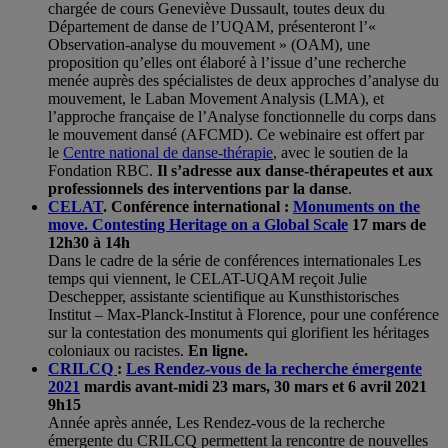
chargée de cours Geneviève Dussault, toutes deux du
Département de danse de l’UQAM, présenteront l’«
Observation-analyse du mouvement » (OAM), une
proposition qu’elles ont élaboré à l’issue d’une recherche
menée auprès des spécialistes de deux approches d’analyse du
mouvement, le Laban Movement Analysis (LMA), et
l’approche française de l’Analyse fonctionnelle du corps dans
le mouvement dansé (AFCMD). Ce webinaire est offert par
le
Centre national de danse-thérapie
, avec le soutien de la
Fondation RBC.
Il s’adresse aux danse-thérapeutes et aux
professionnels des interventions par la danse
.
CELAT
. Conférence international :
Monuments on the
move. Contesting Heritage on a Global Scale
17 mars de
12h30 à 14h
Dans le cadre de la série de conférences internationales Les
temps qui viennent, le CELAT-UQAM reçoit Julie
Deschepper, assistante scientifique au Kunsthistorisches
Institut – Max-Planck-Institut à Florence, pour une conférence
sur la contestation des monuments qui glorifient les héritages
coloniaux ou racistes.
En ligne.
CRILCQ
:
Les Rendez-vous de la recherche émergente
2021
mardis avant-midi 23 mars, 30 mars et 6 avril 2021
9h15
Année après année, Les Rendez-vous de la recherche
émergente du CRILCQ permettent la rencontre de nouvelles