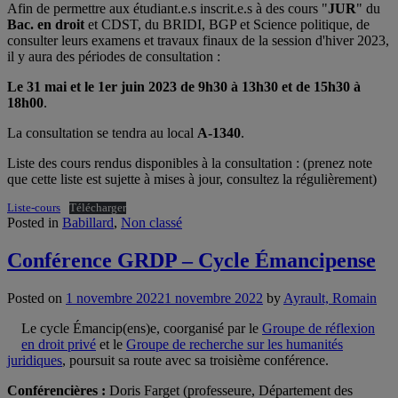
Afin de permettre aux étudiant.e.s inscrit.e.s à des cours "
JUR
" du
Bac. en droit
et CDST, du BRIDI, BGP et Science politique, de
consulter leurs examens et travaux finaux de la session d'hiver 2023,
il y aura des périodes de consultation :
Le 31 mai et le 1er juin 2023 de 9h30 à 13h30 et de 15h30 à
18h00
.
La consultation se tendra au local
A-1340
.
Liste des cours rendus disponibles à la consultation : (prenez note
que cette liste est sujette à mises à jour, consultez la régulièrement)
Liste-cours
Télécharger
Posted in
Babillard
,
Non classé
Conférence GRDP – Cycle Émancipense
Posted on
1 novembre 2022
1 novembre 2022
by
Ayrault, Romain
Le cycle Émancip(ens)e, coorganisé par le
Groupe de réflexion
en droit privé
et le
Groupe de recherche sur les humanités
juridiques
, poursuit sa route avec sa troisième conférence.
Conférencières :
Doris Farget (professeure, Département des