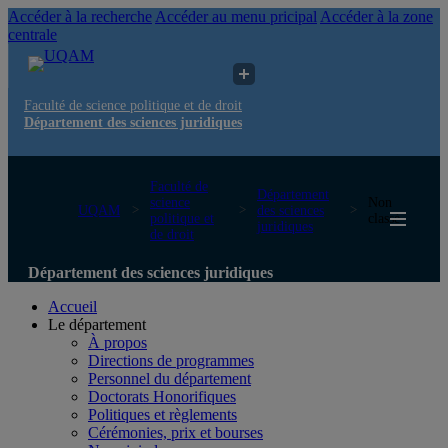
Accéder à la recherche
Accéder au menu pricipal
Accéder à la zone
centrale
Faculté de science politique et de droit
Département des sciences juridiques
Faculté de
Département
science
Non
UQAM
des sciences
politique et
classé
juridiques
de droit
Département des sciences juridiques
Accueil
Le département
À propos
Directions de programmes
Personnel du département
Doctorats Honorifiques
Politiques et règlements
Cérémonies, prix et bourses