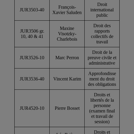
Droit
François-
JUR3503-40
international
Xavier Saluden
public
Droit des
Maxine
JUR3506 gr.
rapports
Visotzky-
10, 40 & 41
collectifs de
Charlebois
travail
Droit de la
JUR3526-10
Marc Perron
preuve civile et
administrative
Approfondisse
JUR3536-40
Vincent Karim
ment du droit
des obligations
Droits et
libertés de la
personne
JUR4520-10
Pierre Bosset
(examen final
et travail de
session)
Droits et