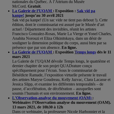
nationales du Québec. À l’Attrium du Musée
McCord.
Gratuit
.
La Galerie de l’UQAM
: Exposition :
Sak vid pa
kanpe!
jusqu’au 30 avril 2021
Sak vid pa kanpe! (Un sac vide ne tient pas debout !). Cette
édition, dont le commissariat est assuré par le Musée d’art
actuel / Département des invisibles, réunit les artistes
Francisco Gonzalez-Rosas, Marie La Vierge et Yonel Charles,
Anahita Norouzi et Eliza Olkinitskaya, dans un désir de
souligner la dimension politique du corps, aussi bien par sa
présence que par son absence.
En ligne.
La Galerie de l’UQAM
: Exposition
Temps longs
dès le 11
mars 2021
La Galerie de l’UQAM dévoile Temps longs, le quatrième et
dernier chapitre de son projet QUADrature conçu
spécifiquement pour l’écran. Sous le commissariat de
Bénédicte Ramade, l’exposition virtuelle présente le travail
des artistes Maryse Goudreau, Kelly Jazvac, Clara Lacasse et
Jessica Slipp, et examine les différentes temporalités – de
pause, d’accélération, de décélération – auxquelles sont
soumis l’humain et son environnement.
En ligne.
L’Observation-analyse du mouvement (OAM)
:
Webinaire: l’Observation-analyse du mouvement (OAM).
13 mars 2021, de 10h30 à 12h
Dans ce webinaire, la professeure Nicole Harbonnier et la