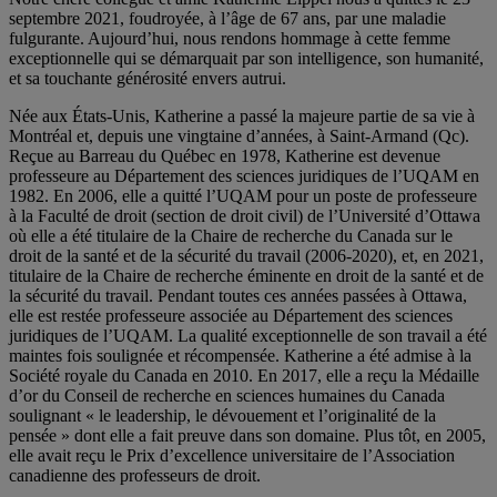
septembre 2021, foudroyée, à l’âge de 67 ans, par une maladie
fulgurante. Aujourd’hui, nous rendons hommage à cette femme
exceptionnelle qui se démarquait par son intelligence, son humanité,
et sa touchante générosité envers autrui.
Née aux États-Unis, Katherine a passé la majeure partie de sa vie à
Montréal et, depuis une vingtaine d’années, à Saint-Armand (Qc).
Reçue au Barreau du Québec en 1978, Katherine est devenue
professeure au Département des sciences juridiques de l’UQAM en
1982. En 2006, elle a quitté l’UQAM pour un poste de professeure
à la Faculté de droit (section de droit civil) de l’Université d’Ottawa
où elle a été titulaire de la Chaire de recherche du Canada sur le
droit de la santé et de la sécurité du travail (2006-2020), et, en 2021,
titulaire de la Chaire de recherche éminente en droit de la santé et de
la sécurité du travail. Pendant toutes ces années passées à Ottawa,
elle est restée professeure associée au Département des sciences
juridiques de l’UQAM. La qualité exceptionnelle de son travail a été
maintes fois soulignée et récompensée. Katherine a été admise à la
Société royale du Canada en 2010. En 2017, elle a reçu la Médaille
d’or du Conseil de recherche en sciences humaines du Canada
soulignant « le leadership, le dévouement et l’originalité de la
pensée » dont elle a fait preuve dans son domaine. Plus tôt, en 2005,
elle avait reçu le Prix d’excellence universitaire de l’Association
canadienne des professeurs de droit.