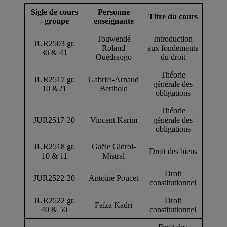
Sigle de cours
Personne
Titre du cours
- groupe
enseignante
Touwendé
Introduction
JUR2503 gr.
Roland
aux fondements
30 & 41
Ouédraogo
du droit
Théorie
JUR2517 gr.
Gabriel-Arnaud
générale des
10 &21
Berthold
obligations
Théorie
JUR2517-20
Vincent Karim
générale des
obligations
JUR2518 gr.
Gaële Gidrol-
Droit des biens
10 & 11
Mistral
Droit
JUR2522-20
Antoine Poucet
constitutionnel
JUR2522 gr.
Droit
Faïza Kadri
40 & 50
constitutionnel