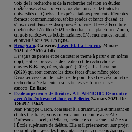
voix de la recherche et de la recherche-création en études
québécoises et sont ouverts aux étudiants.tes de toutes les
universités du Québec. Les présentations prennent différentes
formes : communications, tables rondes et bancs d’essai, et
s’inscrivent dans des disciplines étroitement liées à la culture
québécoise. L’édition 2021 se tiendra sur la plateforme Zoom,
en trois rendez-vous hebdomadaires. L’événement est gratuit
et ouvert à tous.tes.
En ligne.
Hexagram
. Causerie.
Laser 10- La Lenteur
, 23 mars
2021, de12h30 à 14h
Il s’agira de penser et de discuter le thème à partir d’un même
objet, soit les processus de création et de recherche des
œuvres K-Kalos, eîdos, skopeîn (2019) et L-Libération
(2020) qui sont comme les deux faces d’une même pièce.
Deux œuvres dont le moteur et le point focal de création et de
recherche a été la lenteur sous toutes ses formes et ses
aspects.
En ligne.
École supérieure de théâtre
:
À L’AFFICHE! Rencontre
avec Alix Dufresne et Jocelyn Pelletier
24 mars 2021. De
12h45 à 13h45
Jean-Philippe Caron, conseiller à la dramaturgie et finissant en
études théâtrales, vous convie à une rencontre avec Alix
Dufresne et Jocelyn Pelletier, metteur.e.s en scène invité.e.s à
l’École supérieure de théâtre. Elle et il présenteront leur projet
de production avec les finissant.e.s en jeu, en scénographie,