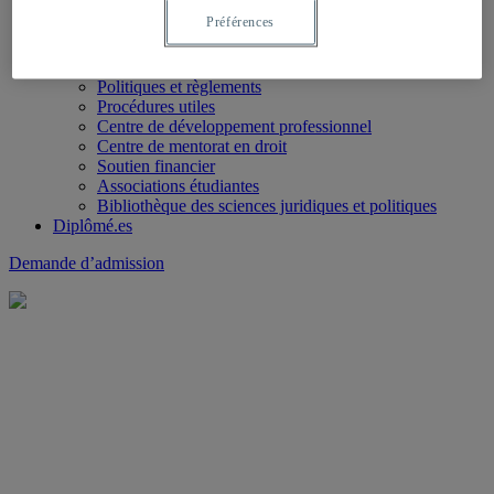
Portail étudiant
Préférences
Ressources essentielles
Choix de cours (Bac en droit)
Choix de cours (Certificat)
Politiques et règlements
Procédures utiles
Centre de développement professionnel
Centre de mentorat en droit
Soutien financier
Associations étudiantes
Bibliothèque des sciences juridiques et politiques
Diplômé.es
Demande d’admission