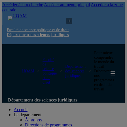
Accéder à la recherche
Accéder au menu pricipal
Accéder à la zone
centrale
Faculté de science politique et de droit
Département des sciences juridiques
Pour mieux
comprendre
Faculté
le monde du
de
Département
travail :
science
UQAM
des sciences
Découvrez
politique
juridiques
nos
et de
programmes
droit
en droit du
travail
Département des sciences juridiques
Accueil
Le département
À propos
Directions de programmes