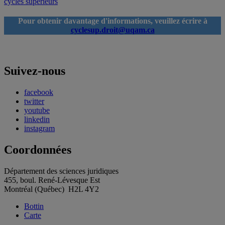
cycles supérieurs
Pour obtenir davantage d'informations, veuillez écrire à
cyclesup.droit@uqam.ca
Suivez-nous
facebook
twitter
youtube
linkedin
instagram
Coordonnées
Département des sciences juridiques
455, boul. René-Lévesque Est
Montréal (Québec) H2L 4Y2
Bottin
Carte