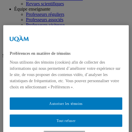
Revues scientifiques
Équipe enseignante
Professeurs réguliers
Professeurs associés
Professeure visiteuse
Chargés de cours
Ressources pour l'équipe
Préférences en matière de témoins
Suivez-nous
Nous utilisons des témoins (cookies) afin de collecter des
facebook
informations qui nous permettent d’améliorer votre expérience sur
twitter
le site, de vous proposer des contenus vidéo, d’analyser les
youtube
statistiques de fréquentation, etc. Vous pouvez personnaliser votre
linkedin
instagram
choix en sélectionnant « Préférences ».
Futurs étudiants
Étudier le droit au DSJ
Autoriser les témoins
Perspectives professionnelles
Vie étudiante
Demande d'admission
Tout refuser
Étudiants autochtones
Étudiants