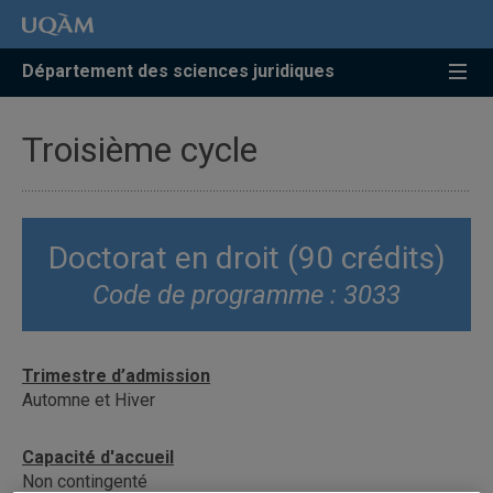
Accéder
Accéder
Accéder
à
au
à
la
menu
la
Département des sciences juridiques
recherche
pricipal
zone
centrale
Troisième cycle
Doctorat en droit (90 crédits)
Code de programme : 3033
Trimestre d’admission
Automne et Hiver
Capacité d'accueil
Non contingenté