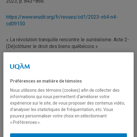
2023, p. 843–866.
https://www.erudit.org/fr/revues/cd1/2023-v64-n4-
cd09150
« La révolution tranquille rencontre le surréalisme. Acte 2-
(Dé)clôturer le droit des biens québécois »
Les Cahiers de droit, volume 65, numéro 2, juin 2024, p.
241-272
Préférences en matière de témoins
https://www.erudit.org/fr/revues/cd1/2024-v65-n2-
Nous utilisons des témoins (cookies) afin de collecter des
cd09533
informations qui nous permettent d’améliorer votre
expérience sur le site, de vous proposer des contenus vidéo,
Le 13 avril 2019, « un (nouveau) Code civil » est né. Le
d’analyser les statistiques de fréquentation, etc. Vous
législateur belge a en effet décidé de réformer son droit
pouvez personnaliser votre choix en sélectionnant
er
civil en profondeur et, depuis le 1
novembre 2020, le
« Préférences ».
Code civil du 21 mars 1804 (le Code Napoléon) est
devenu, pour les Belges, l’« ancien Code civil ». A travers