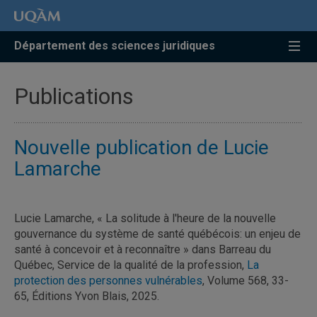
Accéder
Accéder
Accéder
à
au
à
la
menu
la
Département des sciences juridiques
recherche
pricipal
zone
centrale
Publications
Nouvelle publication de Lucie
Lamarche
Lucie Lamarche, « La solitude à l'heure de la nouvelle
gouvernance du système de santé québécois: un enjeu de
santé à concevoir et à reconnaître » dans Barreau du
Québec, Service de la qualité de la profession,
La
protection des personnes vulnérables
, Volume 568, 33-
65, Éditions Yvon Blais, 2025.