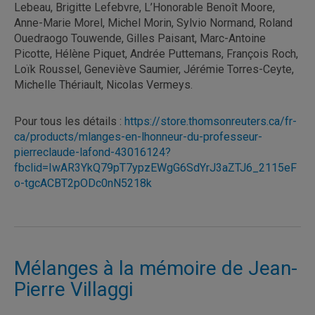
Lebeau, Brigitte Lefebvre, L’Honorable Benoît Moore,
Anne-Marie Morel, Michel Morin, Sylvio Normand, Roland
Ouedraogo Touwende, Gilles Paisant, Marc-Antoine
Picotte, Hélène Piquet, Andrée Puttemans, François Roch,
Loïk Roussel, Geneviève Saumier, Jérémie Torres-Ceyte,
Michelle Thériault, Nicolas Vermeys.
Pour tous les détails :
https://store.thomsonreuters.ca/fr-
ca/products/mlanges-en-lhonneur-du-professeur-
pierreclaude-lafond-43016124?
fbclid=IwAR3YkQ79pT7ypzEWgG6SdYrJ3aZTJ6_2115eF
o-tgcACBT2pODc0nN5218k
Mélanges à la mémoire de Jean-
Pierre Villaggi