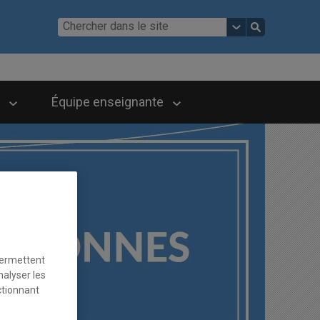
Équipe enseignante
permettent
nalyser les
ctionnant