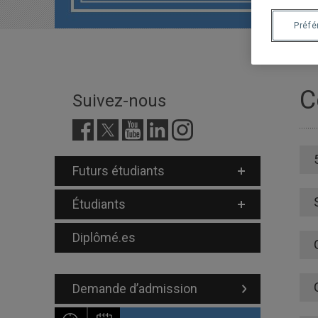
Préf
C
Suivez-nous
Futurs étudiants
Étudiants
Diplômé.es
Demande d’admission