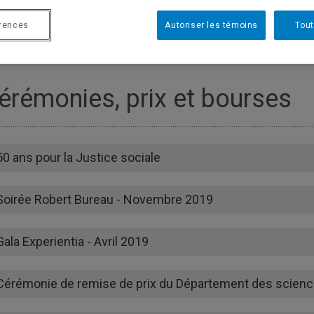
érences
Autoriser les témoins
Tout
érémonies, prix et bourses
50 ans pour la Justice sociale
Soirée Robert Bureau - Novembre 2019
Gala Experientia - Avril 2019
Cérémonie de remise de prix du Département des sciences