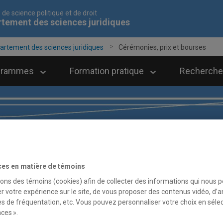
 de science politique et de droit
tement des sciences juridiques
artement des sciences juridiques
Cérémonies, prix et bourses
grammes
Formation pratique
Recherche
ces en matière de témoins
sons des témoins (cookies) afin de collecter des informations qui nous 
r votre expérience sur le site, de vous proposer des contenus vidéo, d’a
es de fréquentation, etc. Vous pouvez personnaliser votre choix en séle
ces ».