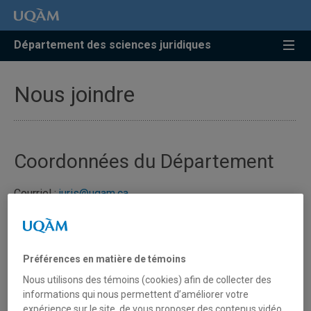
Accéder
Accéder
Accéder
à
au
à
la
menu
la
Département des sciences juridiques
recherche
pricipal
zone
centrale
Nous joindre
Coordonnées du Département
Courriel :
juris@uqam.ca
Téléphone : (514) 987-4133
Télécopieur : (514) 987-4784
Préférences en matière de témoins
Local : W-2005
Nous utilisons des témoins (cookies) afin de collecter des
informations qui nous permettent d’améliorer votre
Adresse postale
expérience sur le site, de vous proposer des contenus vidéo,