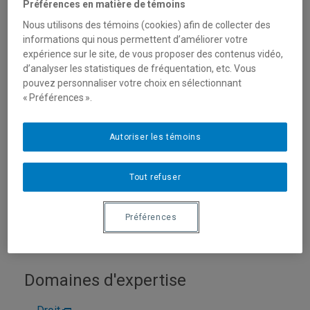
Préférences en matière de témoins
Nous utilisons des témoins (cookies) afin de collecter des
informations qui nous permettent d’améliorer votre
expérience sur le site, de vous proposer des contenus vidéo,
d’analyser les statistiques de fréquentation, etc. Vous
pouvez personnaliser votre choix en sélectionnant
« Préférences ».
Autoriser les témoins
Unité
:
Département des sciences juridiques
Courriel
:
mockle.daniel@uqam.ca
Tout refuser
Téléphone
:
Préférences
Langues
: Français, Anglais
Domaines d'expertise